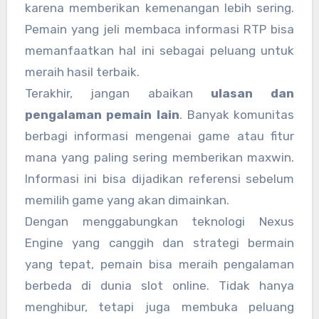
karena memberikan kemenangan lebih sering.
Pemain yang jeli membaca informasi RTP bisa
memanfaatkan hal ini sebagai peluang untuk
meraih hasil terbaik.
Terakhir, jangan abaikan
ulasan dan
pengalaman pemain lain
. Banyak komunitas
berbagi informasi mengenai game atau fitur
mana yang paling sering memberikan maxwin.
Informasi ini bisa dijadikan referensi sebelum
memilih game yang akan dimainkan.
Dengan menggabungkan teknologi Nexus
Engine yang canggih dan strategi bermain
yang tepat, pemain bisa meraih pengalaman
berbeda di dunia slot online. Tidak hanya
menghibur, tetapi juga membuka peluang