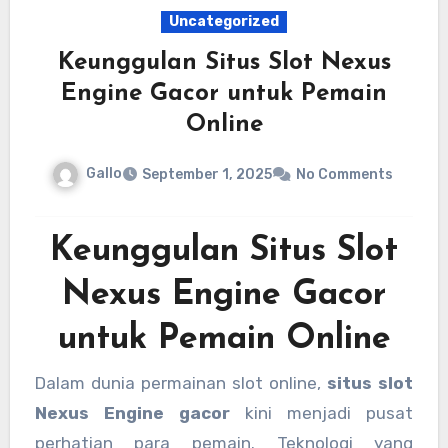
Uncategorized
Keunggulan Situs Slot Nexus
Engine Gacor untuk Pemain
Online
Gallo
September 1, 2025
No Comments
Keunggulan Situs Slot
Nexus Engine Gacor
untuk Pemain Online
Dalam dunia permainan slot online,
situs slot
Nexus Engine gacor
kini menjadi pusat
perhatian para pemain. Teknologi yang