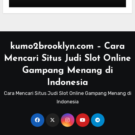
Deposit QRIS 5 Ribu
kumo2brooklyn.com – Cara
Mencari Situs Judi Slot Online
Gampang Menang di
Indonesia
Cara Mencari Situs Judi Slot Online Gampang Menang di
Indonesia