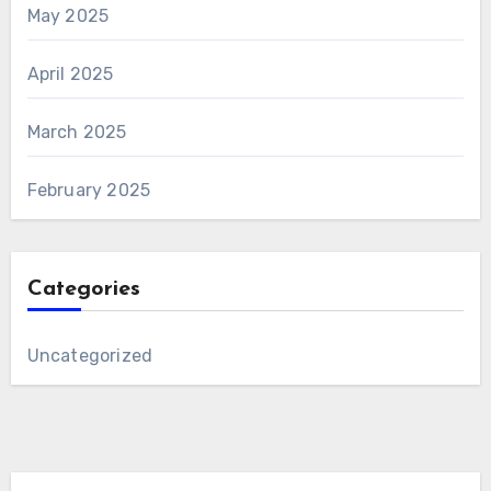
May 2025
April 2025
March 2025
February 2025
Categories
Uncategorized