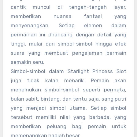
cantik muncul di tengah-tengah layar,
memberikan nuansa fantasi yang
menyenangkan. Setiap elemen dalam
permainan ini dirancang dengan detail yang
tinggi, mulai dari simbol-simbol hingga efek
suara yang membuat pengalaman bermain
semakin seru.
Simbol-simbol dalam Starlight Princess Slot
juga tidak kalah menarik. Pemain akan
menemukan simbol-simbol seperti permata,
bulan sabit, bintang, dan tentu saja, sang putri
yang menjadi simbol utama. Setiap simbol
tersebut memiliki nilai yang berbeda, yang
memberikan peluang bagi pemain untuk
memenangkan hadiah besar.