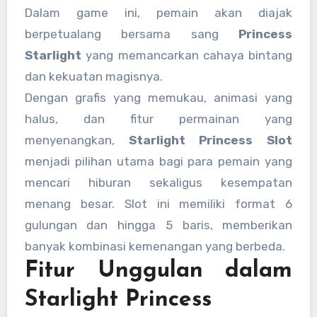
Dalam game ini, pemain akan diajak
berpetualang bersama sang
Princess
Starlight
yang memancarkan cahaya bintang
dan kekuatan magisnya.
Dengan grafis yang memukau, animasi yang
halus, dan fitur permainan yang
menyenangkan,
Starlight Princess Slot
menjadi pilihan utama bagi para pemain yang
mencari hiburan sekaligus kesempatan
menang besar. Slot ini memiliki format 6
gulungan dan hingga 5 baris, memberikan
banyak kombinasi kemenangan yang berbeda.
Fitur Unggulan dalam
Starlight Princess