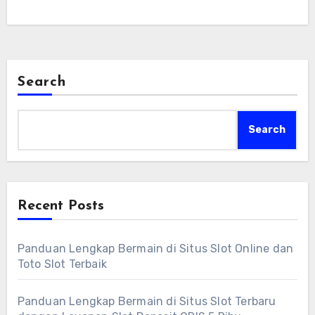
Search
Search
Recent Posts
Panduan Lengkap Bermain di Situs Slot Online dan
Toto Slot Terbaik
Panduan Lengkap Bermain di Situs Slot Terbaru