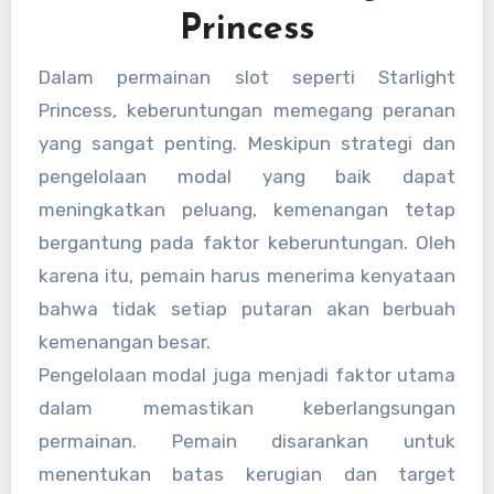
Princess
Dalam permainan slot seperti Starlight
Princess, keberuntungan memegang peranan
yang sangat penting. Meskipun strategi dan
pengelolaan modal yang baik dapat
meningkatkan peluang, kemenangan tetap
bergantung pada faktor keberuntungan. Oleh
karena itu, pemain harus menerima kenyataan
bahwa tidak setiap putaran akan berbuah
kemenangan besar.
Pengelolaan modal juga menjadi faktor utama
dalam memastikan keberlangsungan
permainan. Pemain disarankan untuk
menentukan batas kerugian dan target