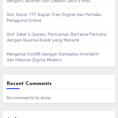
dengan Layanan Slot Deposit QRIS 5 Ribu
Slot Gacor 777: Kajian Tren Digital dan Perilaku
Pengguna Online
Slot Joker’s Jewels: Permainan Bertema Permata
dengan Nuansa Klasik yang Menarik
Mengenal Slot88 dengan Gameplay Interaktif
dan Hiburan Digital Modern
Recent Comments
No comments to show.