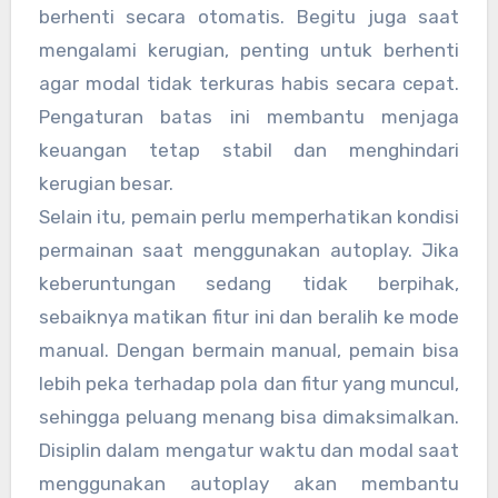
berhenti secara otomatis. Begitu juga saat
mengalami kerugian, penting untuk berhenti
agar modal tidak terkuras habis secara cepat.
Pengaturan batas ini membantu menjaga
keuangan tetap stabil dan menghindari
kerugian besar.
Selain itu, pemain perlu memperhatikan kondisi
permainan saat menggunakan autoplay. Jika
keberuntungan sedang tidak berpihak,
sebaiknya matikan fitur ini dan beralih ke mode
manual. Dengan bermain manual, pemain bisa
lebih peka terhadap pola dan fitur yang muncul,
sehingga peluang menang bisa dimaksimalkan.
Disiplin dalam mengatur waktu dan modal saat
menggunakan autoplay akan membantu