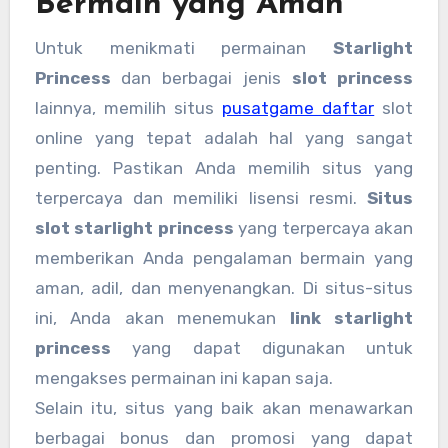
Bermain yang Aman
Untuk menikmati permainan
Starlight
Princess
dan berbagai jenis
slot princess
lainnya, memilih situs
pusatgame daftar
slot
online yang tepat adalah hal yang sangat
penting. Pastikan Anda memilih situs yang
terpercaya dan memiliki lisensi resmi.
Situs
slot starlight princess
yang terpercaya akan
memberikan Anda pengalaman bermain yang
aman, adil, dan menyenangkan. Di situs-situs
ini, Anda akan menemukan
link starlight
princess
yang dapat digunakan untuk
mengakses permainan ini kapan saja.
Selain itu, situs yang baik akan menawarkan
berbagai bonus dan promosi yang dapat