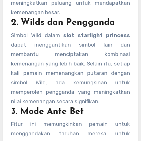
meningkatkan peluang untuk mendapatkan
kemenangan besar.
2. Wilds dan Pengganda
Simbol Wild dalam
slot starlight princess
dapat menggantikan simbol lain dan
membantu menciptakan kombinasi
kemenangan yang lebih baik. Selain itu, setiap
kali pemain memenangkan putaran dengan
simbol Wild, ada kemungkinan untuk
memperoleh pengganda yang meningkatkan
nilai kemenangan secara signifikan.
3. Mode Ante Bet
Fitur ini memungkinkan pemain untuk
menggandakan taruhan mereka untuk