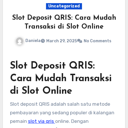
Uncategorized
Slot Deposit QRIS: Cara Mudah
Transaksi di Slot Online
Daniela
March 29, 2025
No Comments
Slot Deposit QRIS:
Cara Mudah Transaksi
di Slot Online
Slot deposit QRIS adalah salah satu metode
pembayaran yang sedang populer di kalangan
pemain
slot via qris
online. Dengan