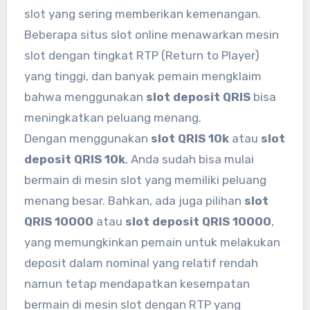
slot yang sering memberikan kemenangan.
Beberapa situs slot online menawarkan mesin
slot dengan tingkat RTP (Return to Player)
yang tinggi, dan banyak pemain mengklaim
bahwa menggunakan
slot deposit QRIS
bisa
meningkatkan peluang menang.
Dengan menggunakan
slot QRIS 10k
atau
slot
deposit QRIS 10k
, Anda sudah bisa mulai
bermain di mesin slot yang memiliki peluang
menang besar. Bahkan, ada juga pilihan
slot
QRIS 10000
atau
slot deposit QRIS 10000
,
yang memungkinkan pemain untuk melakukan
deposit dalam nominal yang relatif rendah
namun tetap mendapatkan kesempatan
bermain di mesin slot dengan RTP yang