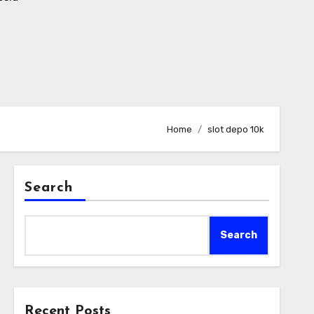
Home
slot depo 10k
Search
Search
Recent Posts