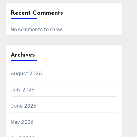
Recent Comments
No comments to show.
Archives
August 2026
July 2026
June 2026
May 2026