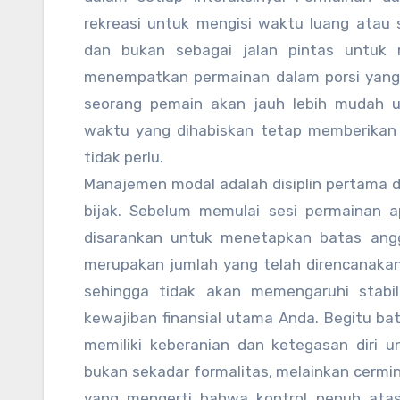
rekreasi untuk mengisi waktu luang atau s
dan bukan sebagai jalan pintas untuk 
menempatkan permainan dalam porsi yang t
seorang pemain akan jauh lebih mudah un
waktu yang dihabiskan tetap memberikan 
tidak perlu.
Manajemen modal adalah disiplin pertama d
bijak. Sebelum memulai sesi permainan a
disarankan untuk menetapkan batas angga
merupakan jumlah yang telah direncanakan 
sehingga tidak akan memengaruhi stabil
kewajiban finansial utama Anda. Begitu bat
memiliki keberanian dan ketegasan diri un
bukan sekadar formalitas, melainkan cerm
yang mengerti bahwa kontrol penuh atas 