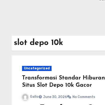
slot depo 10k
Uncategorized
Transformasi Standar Hiburan 
Situs Slot Depo 10k Gacor
Gallo
June 30, 2026
No Comments