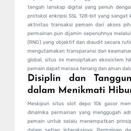
tengah lanskap digital yang penuh denga
protokol enkripsi SSL 128-bit yang sangat 
aktivitas transaksi pemain dari akses pi
permainan pun dijamin sepenuhnya melalu
(RNG) yang objektif dan diaudit secara ru
mengutamakan transparansi dan keamanan 
global, situs ini menciptakan ekosistem h
pemain dapat merasa tenang dan aman dalam
Disiplin dan Tanggu
dalam Menikmati Hibu
Meskipun situs slot depo 10k gacor men
dinamika permainan yang menggugah adre
pemain untuk selalu menempatkan prins
dalam setiap interaksinya. Permainan d