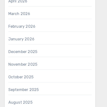
April 2026
March 2026
February 2026
January 2026
December 2025
November 2025
October 2025
September 2025
August 2025