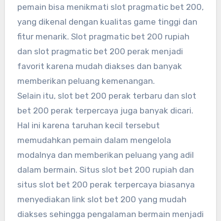
pemain bisa menikmati slot pragmatic bet 200,
yang dikenal dengan kualitas game tinggi dan
fitur menarik. Slot pragmatic bet 200 rupiah
dan slot pragmatic bet 200 perak menjadi
favorit karena mudah diakses dan banyak
memberikan peluang kemenangan.
Selain itu, slot bet 200 perak terbaru dan slot
bet 200 perak terpercaya juga banyak dicari.
Hal ini karena taruhan kecil tersebut
memudahkan pemain dalam mengelola
modalnya dan memberikan peluang yang adil
dalam bermain. Situs slot bet 200 rupiah dan
situs slot bet 200 perak terpercaya biasanya
menyediakan link slot bet 200 yang mudah
diakses sehingga pengalaman bermain menjadi