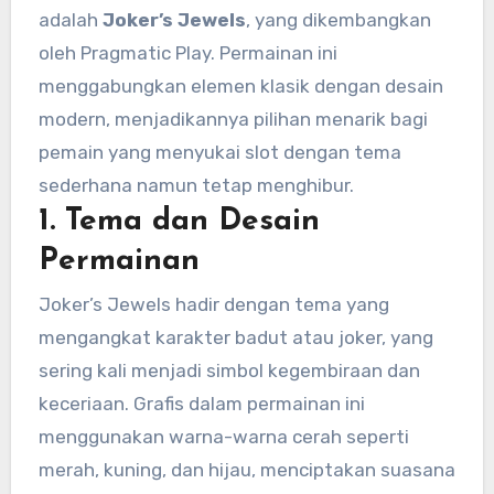
adalah
Joker’s Jewels
, yang dikembangkan
oleh Pragmatic Play. Permainan ini
menggabungkan elemen klasik dengan desain
modern, menjadikannya pilihan menarik bagi
pemain yang menyukai slot dengan tema
sederhana namun tetap menghibur.
1.
Tema dan Desain
Permainan
Joker’s Jewels hadir dengan tema yang
mengangkat karakter badut atau joker, yang
sering kali menjadi simbol kegembiraan dan
keceriaan. Grafis dalam permainan ini
menggunakan warna-warna cerah seperti
merah, kuning, dan hijau, menciptakan suasana