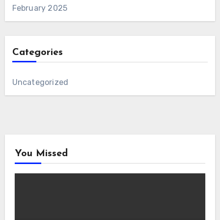
February 2025
Categories
Uncategorized
You Missed