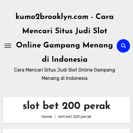
Skip
to
kumo2brooklyn.com - Cara
content
Mencari Situs Judi Slot
Online Gampang Menang
di Indonesia
Cara Mencari Situs Judi Slot Online Gampang
Menang di Indonesia
slot bet 200 perak
Home
slot bet 200 perak