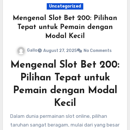
Uncategorized
Mengenal Slot Bet 200: Pilihan
Tepat untuk Pemain dengan
Modal Kecil
Gallo
August 27, 2025
No Comments
Mengenal Slot Bet 200:
Pilihan Tepat untuk
Pemain dengan Modal
Kecil
Dalam dunia permainan slot online, pilihan
taruhan sangat beragam, mulai dari yang besar