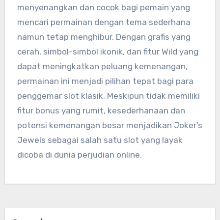
menyenangkan dan cocok bagi pemain yang
mencari permainan dengan tema sederhana
namun tetap menghibur. Dengan grafis yang
cerah, simbol-simbol ikonik, dan fitur Wild yang
dapat meningkatkan peluang kemenangan,
permainan ini menjadi pilihan tepat bagi para
penggemar slot klasik. Meskipun tidak memiliki
fitur bonus yang rumit, kesederhanaan dan
potensi kemenangan besar menjadikan Joker’s
Jewels sebagai salah satu slot yang layak
dicoba di dunia perjudian online.