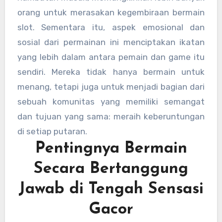
orang untuk merasakan kegembiraan bermain
slot. Sementara itu, aspek emosional dan
sosial dari permainan ini menciptakan ikatan
yang lebih dalam antara pemain dan game itu
sendiri. Mereka tidak hanya bermain untuk
menang, tetapi juga untuk menjadi bagian dari
sebuah komunitas yang memiliki semangat
dan tujuan yang sama: meraih keberuntungan
di setiap putaran.
Pentingnya Bermain
Secara Bertanggung
Jawab di Tengah Sensasi
Gacor