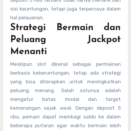
sisi keuntungan, tetapi juga terpercaya dalam
hal pelayanan.
Strategi Bermain dan
Peluang Jackpot
Menanti
Meskipun slot dikenal sebagai permainan
berbasis keberuntungan, tetap ada strategi
yang bisa diterapkan untuk meningkatkan
peluang menang. Salah satunya adalah
mengatur batas modal dan target
kemenangan sejak awal. Dengan deposit 5
ribu, pemain dapat membagi saldo ke dalam
beberapa putaran agar waktu bermain lebih