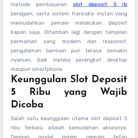
metode pembayaran
slot deposit 5 rb
beragam, serta sistem transaksi instan yang
memudahkan pemain melakukan deposit
kapan saja. Ditambah lagi dengan tampilan
permainan yang modern dan responsif,
pengalaman bermain pun terasa semakin
nyaman, baik melalui perangkat desktop
maupun smartphone.
Keunggulan Slot Deposit
5 Ribu yang Wajib
Dicoba
Salah satu keunggulan utama slot deposit 5
ribu terbaru adalah kemudahan aksesnya.
Dengan modal minim, pemain tetap