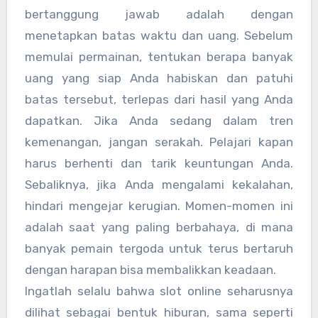
bertanggung jawab adalah dengan
menetapkan batas waktu dan uang. Sebelum
memulai permainan, tentukan berapa banyak
uang yang siap Anda habiskan dan patuhi
batas tersebut, terlepas dari hasil yang Anda
dapatkan. Jika Anda sedang dalam tren
kemenangan, jangan serakah. Pelajari kapan
harus berhenti dan tarik keuntungan Anda.
Sebaliknya, jika Anda mengalami kekalahan,
hindari mengejar kerugian. Momen-momen ini
adalah saat yang paling berbahaya, di mana
banyak pemain tergoda untuk terus bertaruh
dengan harapan bisa membalikkan keadaan.
Ingatlah selalu bahwa slot online seharusnya
dilihat sebagai bentuk hiburan, sama seperti