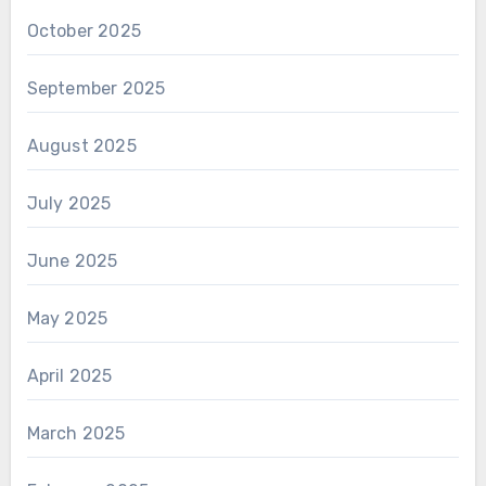
October 2025
September 2025
August 2025
July 2025
June 2025
May 2025
April 2025
March 2025