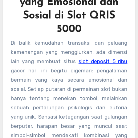
yang Emosional dan
Sosial di Slot QRIS
5000
Di balik kemudahan transaksi dan peluang
kemenangan yang menggiurkan, ada dimensi
lain yang membuat situs
slot deposit 5 ribu
gacor hari ini begitu digemari: pengalaman
bermain yang kaya secara emosional dan
sosial. Setiap putaran di permainan slot bukan
hanya tentang menekan tombol, melainkan
sebuah pertarungan psikologis dan euforia
yang unik. Sensasi ketegangan saat gulungan
berputar, harapan besar yang muncul saat
simbol-simbol mendekati kombinasi yang