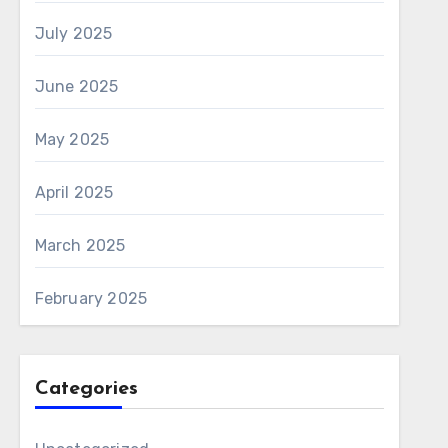
July 2025
June 2025
May 2025
April 2025
March 2025
February 2025
Categories