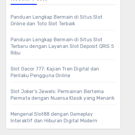
Panduan Lengkap Bermain di Situs Slot
Online dan Toto Slot Terbaik
Panduan Lengkap Bermain di Situs Slot
Terbaru dengan Layanan Slot Deposit QRIS 5
Ribu
Slot Gacor 777: Kajian Tren Digital dan
Perilaku Pengguna Online
Slot Joker’s Jewels: Permainan Bertema
Permata dengan Nuansa Klasik yang Menarik
Mengenal Slot88 dengan Gameplay
Interaktif dan Hiburan Digital Modern