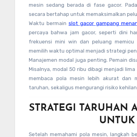
mesin sedang berada di fase gacor. Pad
secara bertahap untuk memaksimalkan pel
Waktu bermain
slot gacor gampang mena
percaya bahwa jam gacor, seperti dini h
frekuensi mini win dan peluang memicu
memilih waktu optimal menjadi strategi p
Manajemen modal juga penting. Pemain dis
Misalnya, modal 50 ribu dibagi menjadi lima
membaca pola mesin lebih akurat dan 
taruhan, sekaligus mengurangi risiko kehila
STRATEGI TARUHAN A
UNTUK
Setelah memahami pola mesin, langkah be