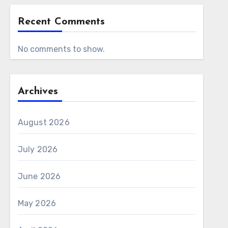
Recent Comments
No comments to show.
Archives
August 2026
July 2026
June 2026
May 2026