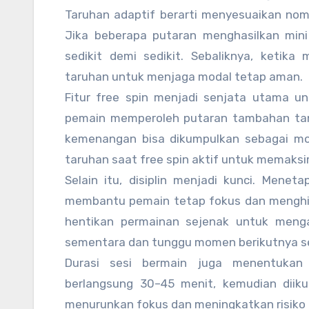
Taruhan adaptif berarti menyesuaikan nomi
Jika beberapa putaran menghasilkan mini 
sedikit demi sedikit. Sebaliknya, ketik
taruhan untuk menjaga modal tetap aman.
Fitur free spin menjadi senjata utama u
pemain memperoleh putaran tambahan tan
kemenangan bisa dikumpulkan sebagai mo
taruhan saat free spin aktif untuk memaks
Selain itu, disiplin menjadi kunci. Mene
membantu pemain tetap fokus dan menghinda
hentikan permainan sejenak untuk menga
sementara dan tunggu momen berikutnya s
Durasi sesi bermain juga menentukan ef
berlangsung 30–45 menit, kemudian diikut
menurunkan fokus dan meningkatkan risiko 