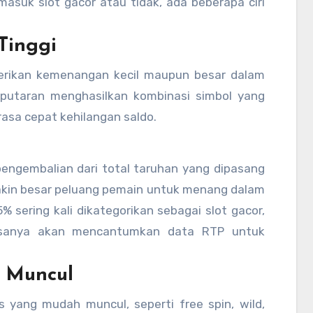
suk slot gacor atau tidak, ada beberapa ciri
Tinggi
erikan kemenangan kecil maupun besar dalam
 putaran menghasilkan kombinasi simbol yang
sa cepat kehilangan saldo.
pengembalian dari total taruhan yang dipasang
makin besar peluang pemain untuk menang dalam
 sering kali dikategorikan sebagai slot gacor,
sanya akan mencantumkan data RTP untuk
g Muncul
us yang mudah muncul, seperti free spin, wild,