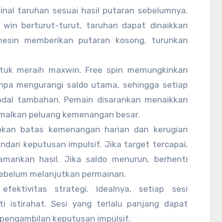
nal taruhan sesuai hasil putaran sebelumnya.
win berturut-turut, taruhan dapat dinaikkan
a mesin memberikan putaran kosong, turunkan
ntuk meraih maxwin. Free spin memungkinkan
pa mengurangi saldo utama, sehingga setiap
dal tambahan. Pemain disarankan menaikkan
imalkan peluang kemenangan besar.
tapkan batas kemenangan harian dan kerugian
ri keputusan impulsif. Jika target tercapai,
mankan hasil. Jika saldo menurun, berhenti
ebelum melanjutkan permainan.
ektivitas strategi. Idealnya, setiap sesi
i istirahat. Sesi yang terlalu panjang dapat
pengambilan keputusan impulsif.