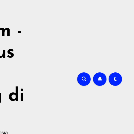
m -
us
 di
esia