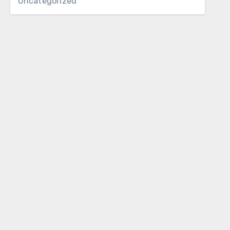
Uncategorized