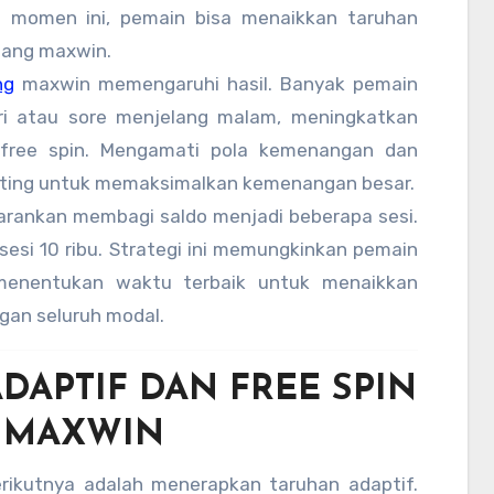
a momen ini, pemain bisa menaikkan taruhan
uang maxwin.
ng
maxwin memengaruhi hasil. Banyak pemain
ari atau sore menjelang malam, meningkatkan
 free spin. Mengamati pola kemenangan dan
enting untuk memaksimalkan kemenangan besar.
arankan membagi saldo menjadi beberapa sesi.
 sesi 10 ribu. Strategi ini memungkinkan pemain
menentukan waktu terbaik untuk menaikkan
ngan seluruh modal.
DAPTIF DAN FREE SPIN
 MAXWIN
rikutnya adalah menerapkan taruhan adaptif.