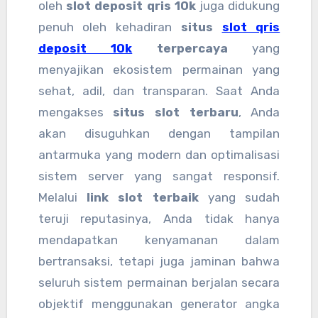
oleh
slot deposit qris 10k
juga didukung
penuh oleh kehadiran
situs
slot qris
deposit 10k
terpercaya
yang
menyajikan ekosistem permainan yang
sehat, adil, dan transparan. Saat Anda
mengakses
situs slot terbaru
, Anda
akan disuguhkan dengan tampilan
antarmuka yang modern dan optimalisasi
sistem server yang sangat responsif.
Melalui
link slot terbaik
yang sudah
teruji reputasinya, Anda tidak hanya
mendapatkan kenyamanan dalam
bertransaksi, tetapi juga jaminan bahwa
seluruh sistem permainan berjalan secara
objektif menggunakan generator angka