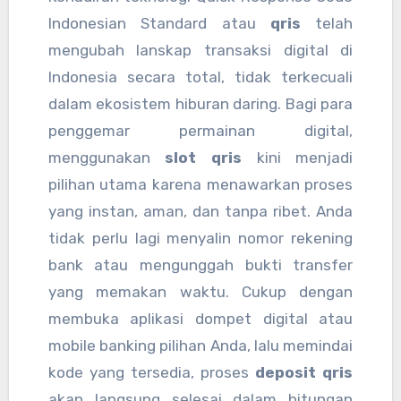
Indonesian Standard atau
qris
telah
mengubah lanskap transaksi digital di
Indonesia secara total, tidak terkecuali
dalam ekosistem hiburan daring. Bagi para
penggemar permainan digital,
menggunakan
slot qris
kini menjadi
pilihan utama karena menawarkan proses
yang instan, aman, dan tanpa ribet. Anda
tidak perlu lagi menyalin nomor rekening
bank atau mengunggah bukti transfer
yang memakan waktu. Cukup dengan
membuka aplikasi dompet digital atau
mobile banking pilihan Anda, lalu memindai
kode yang tersedia, proses
deposit qris
akan langsung selesai dalam hitungan