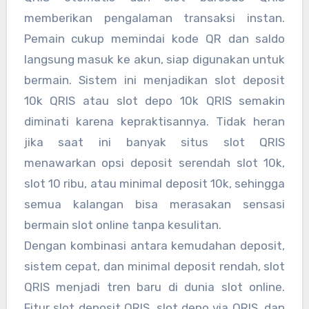
memberikan pengalaman transaksi instan.
Pemain cukup memindai kode QR dan saldo
langsung masuk ke akun, siap digunakan untuk
bermain. Sistem ini menjadikan slot deposit
10k QRIS atau slot depo 10k QRIS semakin
diminati karena kepraktisannya. Tidak heran
jika saat ini banyak situs slot QRIS
menawarkan opsi deposit serendah slot 10k,
slot 10 ribu, atau minimal deposit 10k, sehingga
semua kalangan bisa merasakan sensasi
bermain slot online tanpa kesulitan.
Dengan kombinasi antara kemudahan deposit,
sistem cepat, dan minimal deposit rendah, slot
QRIS menjadi tren baru di dunia slot online.
Fitur slot deposit QRIS, slot depo via QRIS, dan