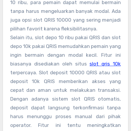
10 ribu, para pemain dapat memulai bermain
tanpa harus mengeluarkan banyak modal. Ada
juga opsi slot QRIS 10000 yang sering menjadi
pilihan favorit karena fleksibilitasnya.
Selain itu, slot depo 10 ribu pakai QRIS dan slot
depo 10k pakai QRIS memudahkan pemain yang
ingin bermain dengan modal kecil. Fitur ini
biasanya disediakan oleh situs
slot qris 10k
terpercaya. Slot deposit 10000 QRIS atau slot
deposit 10k QRIS memberikan akses yang
cepat dan aman untuk melakukan transaksi.
Dengan adanya sistem slot QRIS otomatis,
deposit dapat langsung terkonfirmasi tanpa
harus menunggu proses manual dari pihak
operator. Fitur ini tentu meningkatkan