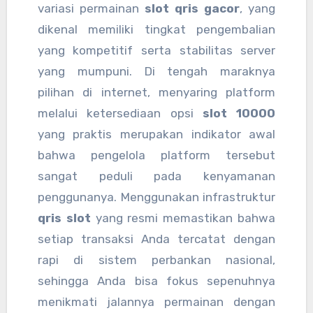
variasi permainan
slot qris gacor
, yang
dikenal memiliki tingkat pengembalian
yang kompetitif serta stabilitas server
yang mumpuni. Di tengah maraknya
pilihan di internet, menyaring platform
melalui ketersediaan opsi
slot 10000
yang praktis merupakan indikator awal
bahwa pengelola platform tersebut
sangat peduli pada kenyamanan
penggunanya. Menggunakan infrastruktur
qris slot
yang resmi memastikan bahwa
setiap transaksi Anda tercatat dengan
rapi di sistem perbankan nasional,
sehingga Anda bisa fokus sepenuhnya
menikmati jalannya permainan dengan