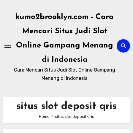
Skip
to
kumo2brooklyn.com - Cara
content
Mencari Situs Judi Slot
Online Gampang Menang
di Indonesia
Cara Mencari Situs Judi Slot Online Gampang
Menang di Indonesia
situs slot deposit qris
Home
situs slot deposit qris