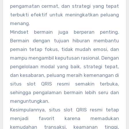
pengamatan cermat, dan strategi yang tepat
terbukti efektif untuk meningkatkan peluang
menang.
Mindset bermain juga berperan penting.
Bermain dengan tujuan hiburan membantu
pemain tetap fokus, tidak mudah emosi, dan
mampu mengambil keputusan rasional. Dengan
pengelolaan modal yang baik, strategi tepat,
dan kesabaran, peluang meraih kemenangan di
situs slot QRIS resmi semakin terbuka,
sehingga pengalaman bermain lebih seru dan
menguntungkan.
Kesimpulannya, situs slot QRIS resmi tetap
menjadi favorit karena memadukan
kemudahan transaksi, keamanan tinggi,