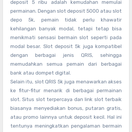
deposit 5 ribu adalah kemudahan memulai
permainan. Dengan slot deposit 5000 atau slot
depo 5k, pemain tidak perlu khawatir
kehilangan banyak modal, tetapi tetap bisa
menikmati sensasi bermain slot seperti pada
modal besar. Slot deposit 5k juga kompatibel
dengan berbagai jenis QRIS, sehingga
memudahkan semua pemain dari berbagai
bank atau dompet digital.
Selain itu, slot QRIS 5k juga menawarkan akses
ke fitur-fitur menarik di berbagai permainan
slot. Situs slot terpercaya dan link slot terbaik
biasanya menyediakan bonus, putaran gratis,
atau promo lainnya untuk deposit kecil. Hal ini
tentunya meningkatkan pengalaman bermain