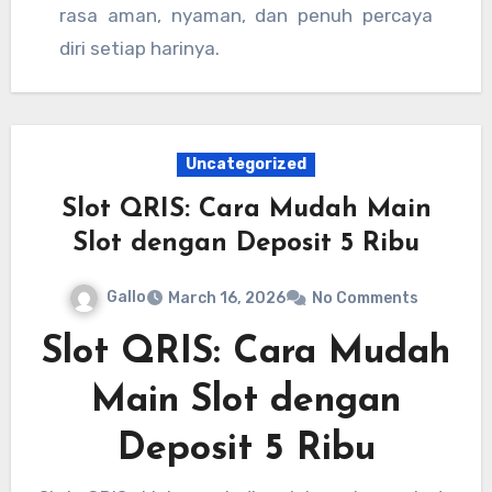
rasa aman, nyaman, dan penuh percaya
diri setiap harinya.
Uncategorized
Slot QRIS: Cara Mudah Main
Slot dengan Deposit 5 Ribu
Gallo
March 16, 2026
No Comments
Slot QRIS: Cara Mudah
Main Slot dengan
Deposit 5 Ribu