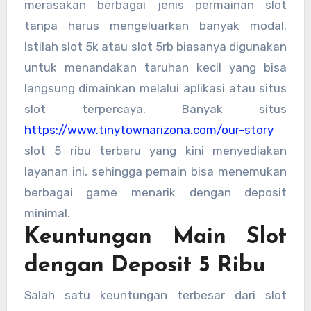
merasakan berbagai jenis permainan slot
tanpa harus mengeluarkan banyak modal.
Istilah slot 5k atau slot 5rb biasanya digunakan
untuk menandakan taruhan kecil yang bisa
langsung dimainkan melalui aplikasi atau situs
slot terpercaya. Banyak situs
https://www.tinytownarizona.com/our-story
slot 5 ribu terbaru yang kini menyediakan
layanan ini, sehingga pemain bisa menemukan
berbagai game menarik dengan deposit
minimal.
Keuntungan Main Slot
dengan Deposit 5 Ribu
Salah satu keuntungan terbesar dari slot