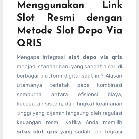
Menggunakan Link
Slot Resmi dengan
Metode Slot Depo Via
QRIS
Mengapa integrasi
slot depo via qris
menjadi standar baru yang sangat dicari di
berbagai platform digital saat ini? Alasan
utamanya terletak pada kombinasi
sempurna antara efisiensi biaya,
kecepatan sistem, dan tingkat keamanan
tinggi yang dijamin langsung oleh regulasi
keuangan resmi. Ketika Anda memilih
situs slot qris
yang sudah terintegrasi