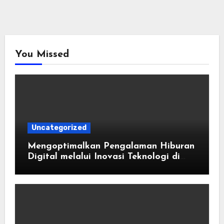
You Missed
Uncategorized
Mengoptimalkan Pengalaman Hiburan
Digital melalui Inovasi Teknologi di
Situs Slot 4D Gacor Resmi