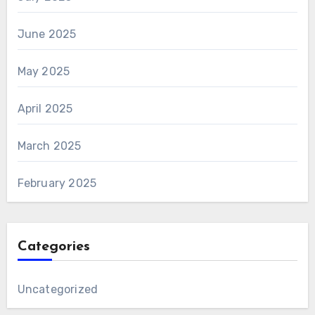
June 2025
May 2025
April 2025
March 2025
February 2025
Categories
Uncategorized