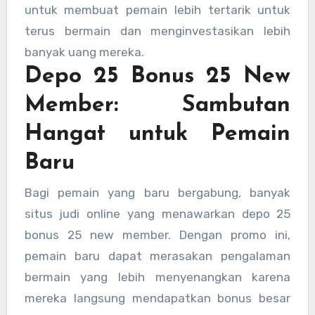
untuk membuat pemain lebih tertarik untuk
terus bermain dan menginvestasikan lebih
banyak uang mereka.
Depo 25 Bonus 25 New
Member: Sambutan
Hangat untuk Pemain
Baru
Bagi pemain yang baru bergabung, banyak
situs judi online yang menawarkan depo 25
bonus 25 new member. Dengan promo ini,
pemain baru dapat merasakan pengalaman
bermain yang lebih menyenangkan karena
mereka langsung mendapatkan bonus besar