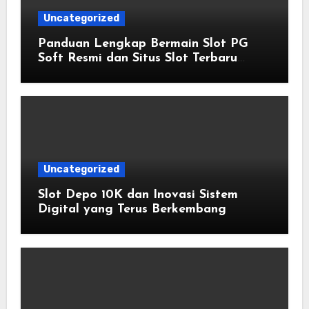
Uncategorized
Panduan Lengkap Bermain Slot PG
Soft Resmi dan Situs Slot Terbaru
Terpercaya
Uncategorized
Slot Depo 10K dan Inovasi Sistem
Digital yang Terus Berkembang