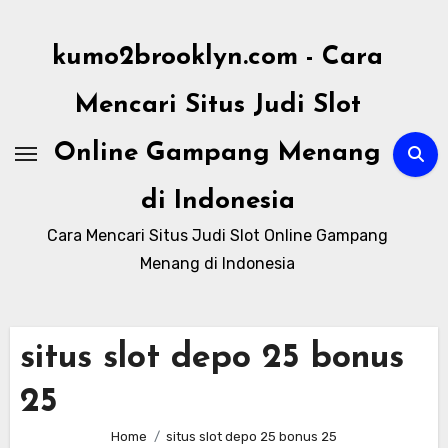
Skip
to
kumo2brooklyn.com - Cara
content
Mencari Situs Judi Slot
Online Gampang Menang
di Indonesia
Cara Mencari Situs Judi Slot Online Gampang
Menang di Indonesia
situs slot depo 25 bonus
25
Home
situs slot depo 25 bonus 25