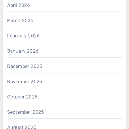
April 2026
March 2026
February 2026
January 2026
December 2025
November 2025
October 2025
September 2025
August 2025