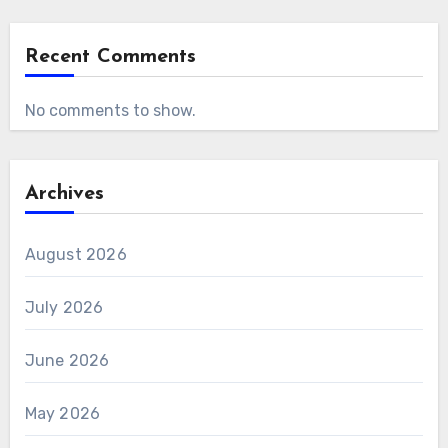
Recent Comments
No comments to show.
Archives
August 2026
July 2026
June 2026
May 2026