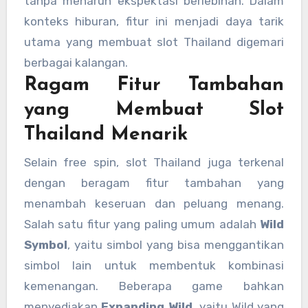
tanpa menaruh ekspektasi berlebihan. Dalam
konteks hiburan, fitur ini menjadi daya tarik
utama yang membuat slot Thailand digemari
berbagai kalangan.
Ragam Fitur Tambahan
yang Membuat Slot
Thailand Menarik
Selain free spin, slot Thailand juga terkenal
dengan beragam fitur tambahan yang
menambah keseruan dan peluang menang.
Salah satu fitur yang paling umum adalah
Wild
Symbol
, yaitu simbol yang bisa menggantikan
simbol lain untuk membentuk kombinasi
kemenangan. Beberapa game bahkan
menyediakan
Expanding Wild
, yaitu Wild yang