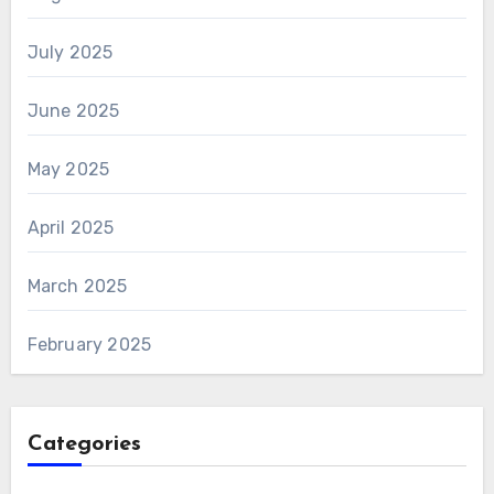
July 2025
June 2025
May 2025
April 2025
March 2025
February 2025
Categories