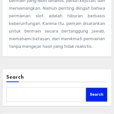
bermain yang lebih dinamis, penuh kejutan, dan
menyenangkan. Namun penting diingat bahwa
permainan slot adalah hiburan berbasis
keberuntungan. Karena itu, pemain disarankan
untuk bermain secara bertanggung jawab,
memahami batasan, dan menikmati permainan
tanpa mengejar hasil yang tidak realistis.
Search
Search