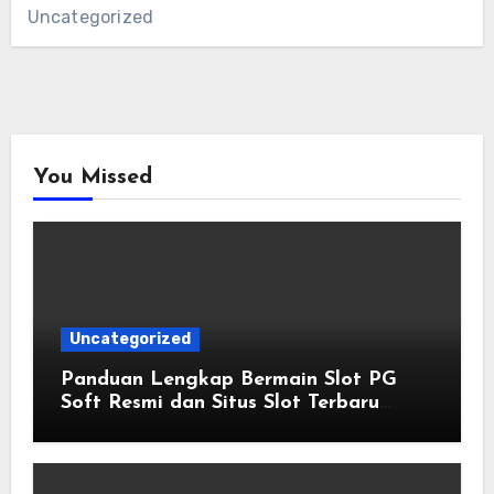
Uncategorized
You Missed
Uncategorized
Panduan Lengkap Bermain Slot PG
Soft Resmi dan Situs Slot Terbaru
Terpercaya