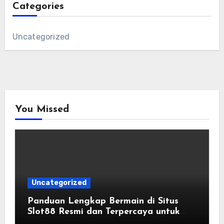
Categories
Uncategorized
You Missed
Uncategorized
Panduan Lengkap Bermain di Situs
Slot88 Resmi dan Terpercaya untuk
Kemenangan Maksimal