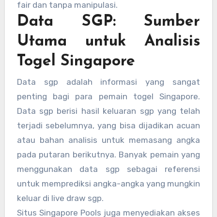
fair dan tanpa manipulasi.
Data SGP: Sumber
Utama untuk Analisis
Togel Singapore
Data sgp adalah informasi yang sangat
penting bagi para pemain togel Singapore.
Data sgp berisi hasil keluaran sgp yang telah
terjadi sebelumnya, yang bisa dijadikan acuan
atau bahan analisis untuk memasang angka
pada putaran berikutnya. Banyak pemain yang
menggunakan data sgp sebagai referensi
untuk memprediksi angka-angka yang mungkin
keluar di live draw sgp.
Situs Singapore Pools juga menyediakan akses