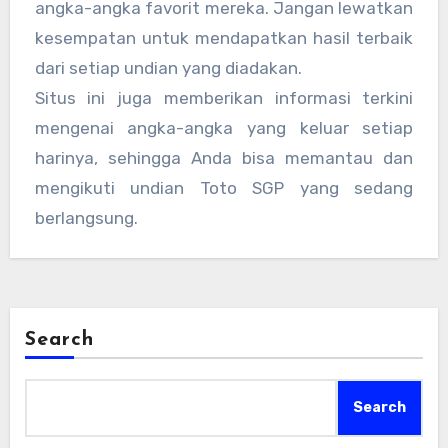
angka-angka favorit mereka. Jangan lewatkan
kesempatan untuk mendapatkan hasil terbaik
dari setiap undian yang diadakan.
Situs ini juga memberikan informasi terkini
mengenai angka-angka yang keluar setiap
harinya, sehingga Anda bisa memantau dan
mengikuti undian Toto SGP yang sedang
berlangsung.
Search
Search