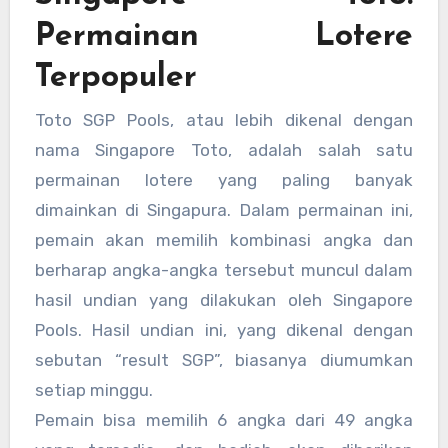
Permainan Lotere
Terpopuler
Toto SGP Pools, atau lebih dikenal dengan
nama Singapore Toto, adalah salah satu
permainan lotere yang paling banyak
dimainkan di Singapura. Dalam permainan ini,
pemain akan memilih kombinasi angka dan
berharap angka-angka tersebut muncul dalam
hasil undian yang dilakukan oleh Singapore
Pools. Hasil undian ini, yang dikenal dengan
sebutan “result SGP”, biasanya diumumkan
setiap minggu.
Pemain bisa memilih 6 angka dari 49 angka