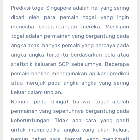
Prediksi togel Singapore adalah hal yang sering
dicari oleh para pemain togel yang ingin
mencoba keberuntungan mereka. Meskipun
togel adalah permainan yang bergantung pada
angka acak, banyak pemain yang percaya pada
angka-angka tertentu berdasarkan pola atau
statistik keluaran SGP sebelumnya. Beberapa
pemain bahkan menggunakan aplikasi prediksi
atau merujuk pada angka-angka yang sering
keluar dalam undian.
Namun, perlu diingat bahwa togel adalah
permainan yang sepenuhnya bergantung pada
keberuntungan. Tidak ada cara yang pasti
untuk memprediksi angka yang akan keluar,
namun tetap saja banyak yang menikmati