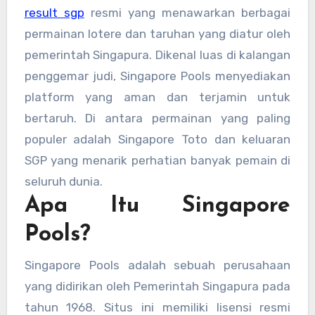
result sgp
resmi yang menawarkan berbagai
permainan lotere dan taruhan yang diatur oleh
pemerintah Singapura. Dikenal luas di kalangan
penggemar judi, Singapore Pools menyediakan
platform yang aman dan terjamin untuk
bertaruh. Di antara permainan yang paling
populer adalah Singapore Toto dan keluaran
SGP yang menarik perhatian banyak pemain di
seluruh dunia.
Apa Itu Singapore
Pools?
Singapore Pools adalah sebuah perusahaan
yang didirikan oleh Pemerintah Singapura pada
tahun 1968. Situs ini memiliki lisensi resmi