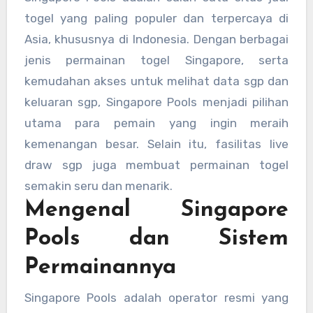
togel yang paling populer dan terpercaya di
Asia, khususnya di Indonesia. Dengan berbagai
jenis permainan togel Singapore, serta
kemudahan akses untuk melihat data sgp dan
keluaran sgp, Singapore Pools menjadi pilihan
utama para pemain yang ingin meraih
kemenangan besar. Selain itu, fasilitas live
draw sgp juga membuat permainan togel
semakin seru dan menarik.
Mengenal Singapore
Pools dan Sistem
Permainannya
Singapore Pools adalah operator resmi yang