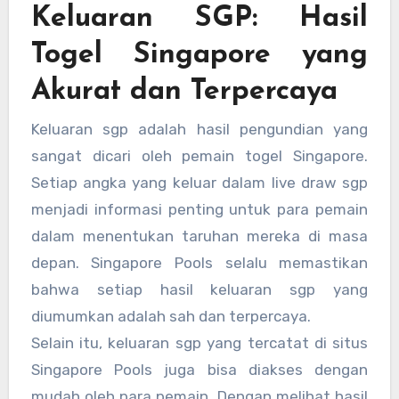
Keluaran SGP: Hasil
Togel Singapore yang
Akurat dan Terpercaya
Keluaran sgp adalah hasil pengundian yang
sangat dicari oleh pemain togel Singapore.
Setiap angka yang keluar dalam live draw sgp
menjadi informasi penting untuk para pemain
dalam menentukan taruhan mereka di masa
depan. Singapore Pools selalu memastikan
bahwa setiap hasil keluaran sgp yang
diumumkan adalah sah dan terpercaya.
Selain itu, keluaran sgp yang tercatat di situs
Singapore Pools juga bisa diakses dengan
mudah oleh para pemain. Dengan melihat hasil