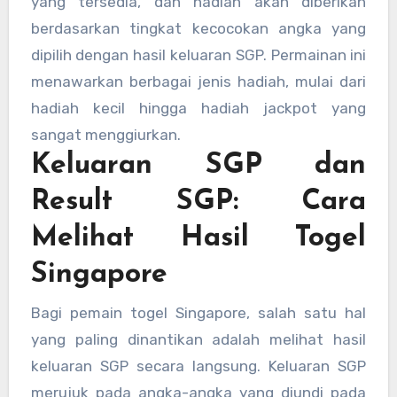
yang tersedia, dan hadiah akan diberikan
berdasarkan tingkat kecocokan angka yang
dipilih dengan hasil keluaran SGP. Permainan ini
menawarkan berbagai jenis hadiah, mulai dari
hadiah kecil hingga hadiah jackpot yang
sangat menggiurkan.
Keluaran SGP dan
Result SGP: Cara
Melihat Hasil Togel
Singapore
Bagi pemain togel Singapore, salah satu hal
yang paling dinantikan adalah melihat hasil
keluaran SGP secara langsung. Keluaran SGP
merujuk pada angka-angka yang diundi pada