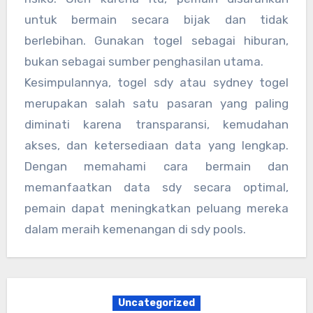
untuk bermain secara bijak dan tidak
berlebihan. Gunakan togel sebagai hiburan,
bukan sebagai sumber penghasilan utama.
Kesimpulannya, togel sdy atau sydney togel
merupakan salah satu pasaran yang paling
diminati karena transparansi, kemudahan
akses, dan ketersediaan data yang lengkap.
Dengan memahami cara bermain dan
memanfaatkan data sdy secara optimal,
pemain dapat meningkatkan peluang mereka
dalam meraih kemenangan di sdy pools.
Uncategorized