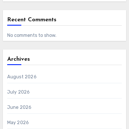
Recent Comments
No comments to show.
Archives
August 2026
July 2026
June 2026
May 2026