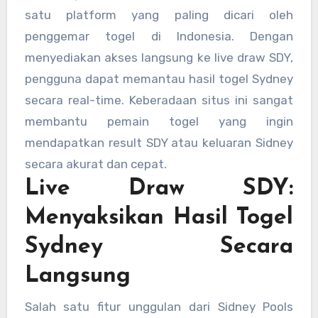
satu platform yang paling dicari oleh
penggemar togel di Indonesia. Dengan
menyediakan akses langsung ke live draw SDY,
pengguna dapat memantau hasil togel Sydney
secara real-time. Keberadaan situs ini sangat
membantu pemain togel yang ingin
mendapatkan result SDY atau keluaran Sidney
secara akurat dan cepat.
Live Draw SDY:
Menyaksikan Hasil Togel
Sydney Secara
Langsung
Salah satu fitur unggulan dari Sidney Pools