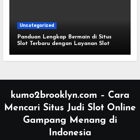
Uncategorized
Panduan Lengkap Bermain di Situs
Slot Terbaru dengan Layanan Slot
Deposit QRIS 5 Ribu
kumo2brooklyn.com – Cara
Mencari Situs Judi Slot Online
Gampang Menang di
Indonesia