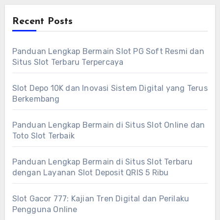
Recent Posts
Panduan Lengkap Bermain Slot PG Soft Resmi dan
Situs Slot Terbaru Terpercaya
Slot Depo 10K dan Inovasi Sistem Digital yang Terus
Berkembang
Panduan Lengkap Bermain di Situs Slot Online dan
Toto Slot Terbaik
Panduan Lengkap Bermain di Situs Slot Terbaru
dengan Layanan Slot Deposit QRIS 5 Ribu
Slot Gacor 777: Kajian Tren Digital dan Perilaku
Pengguna Online