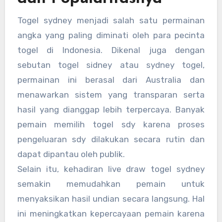
Togel sydney menjadi salah satu permainan
angka yang paling diminati oleh para pecinta
togel di Indonesia. Dikenal juga dengan
sebutan togel sidney atau sydney togel,
permainan ini berasal dari Australia dan
menawarkan sistem yang transparan serta
hasil yang dianggap lebih terpercaya. Banyak
pemain memilih togel sdy karena proses
pengeluaran sdy dilakukan secara rutin dan
dapat dipantau oleh publik.
Selain itu, kehadiran live draw togel sydney
semakin memudahkan pemain untuk
menyaksikan hasil undian secara langsung. Hal
ini meningkatkan kepercayaan pemain karena