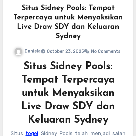
Situs Sidney Pools: Tempat
Terpercaya untuk Menyaksikan
Live Draw SDY dan Keluaran
Sydney
Daniela
October 23, 2025
No Comments
Situs Sidney Pools:
Tempat Terpercaya
untuk Menyaksikan
Live Draw SDY dan
Keluaran Sydney
Situs
togel
Sidney Pools telah menjadi salah