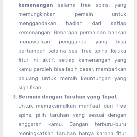
kemenangan
selama free spins, yang
memungkinkan pemain untuk
menggandakan hadiah dari setiap
kemenangan. Beberapa permainan bahkan
menawarkan pengganda yang bisa
bertambah selama sesi free spins. Ketika
fitur ini aktif, setiap kemenangan yang
kamu peroleh bisa lebih besar, memberikan
peluang untuk meraih keuntungan yang
signifikan.
Bermain dengan Taruhan yang Tepat
Untuk memaksimalkan manfaat dari free
spins, pilih taruhan yang sesuai dengan
anggaran kamu. Jangan terburu-buru
meningkatkan taruhan hanya karena fitur