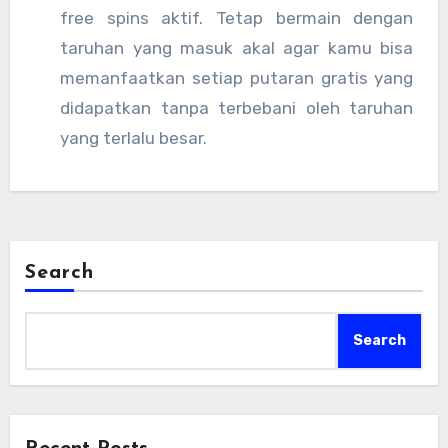
free spins aktif. Tetap bermain dengan
taruhan yang masuk akal agar kamu bisa
memanfaatkan setiap putaran gratis yang
didapatkan tanpa terbebani oleh taruhan
yang terlalu besar.
Search
Search