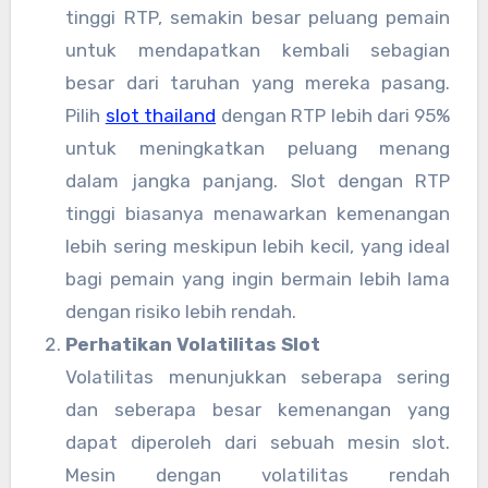
tinggi RTP, semakin besar peluang pemain
untuk mendapatkan kembali sebagian
besar dari taruhan yang mereka pasang.
Pilih
slot thailand
dengan RTP lebih dari 95%
untuk meningkatkan peluang menang
dalam jangka panjang. Slot dengan RTP
tinggi biasanya menawarkan kemenangan
lebih sering meskipun lebih kecil, yang ideal
bagi pemain yang ingin bermain lebih lama
dengan risiko lebih rendah.
Perhatikan Volatilitas Slot
Volatilitas menunjukkan seberapa sering
dan seberapa besar kemenangan yang
dapat diperoleh dari sebuah mesin slot.
Mesin dengan volatilitas rendah