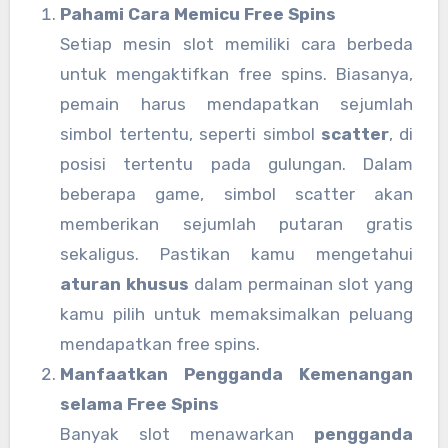
Pahami Cara Memicu Free Spins
Setiap mesin slot memiliki cara berbeda
untuk mengaktifkan free spins. Biasanya,
pemain harus mendapatkan sejumlah
simbol tertentu, seperti simbol
scatter
, di
posisi tertentu pada gulungan. Dalam
beberapa game, simbol scatter akan
memberikan sejumlah putaran gratis
sekaligus. Pastikan kamu mengetahui
aturan khusus
dalam permainan slot yang
kamu pilih untuk memaksimalkan peluang
mendapatkan free spins.
Manfaatkan Pengganda Kemenangan
selama Free Spins
Banyak slot menawarkan
pengganda