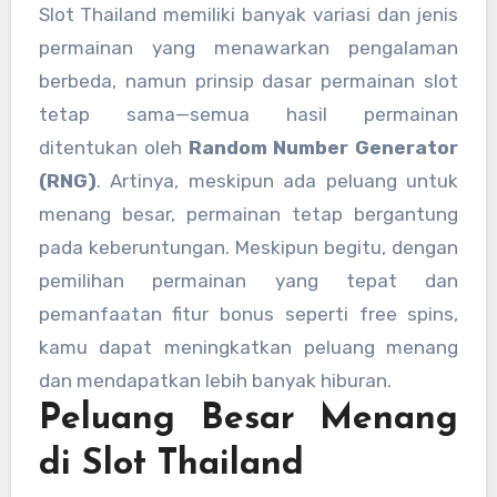
Slot Thailand memiliki banyak variasi dan jenis
permainan yang menawarkan pengalaman
berbeda, namun prinsip dasar permainan slot
tetap sama—semua hasil permainan
ditentukan oleh
Random Number Generator
(RNG)
. Artinya, meskipun ada peluang untuk
menang besar, permainan tetap bergantung
pada keberuntungan. Meskipun begitu, dengan
pemilihan permainan yang tepat dan
pemanfaatan fitur bonus seperti free spins,
kamu dapat meningkatkan peluang menang
dan mendapatkan lebih banyak hiburan.
Peluang Besar Menang
di Slot Thailand