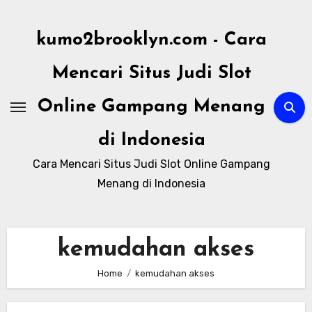
Skip
to
kumo2brooklyn.com - Cara
content
Mencari Situs Judi Slot
Online Gampang Menang
di Indonesia
Cara Mencari Situs Judi Slot Online Gampang
Menang di Indonesia
kemudahan akses
Home
kemudahan akses