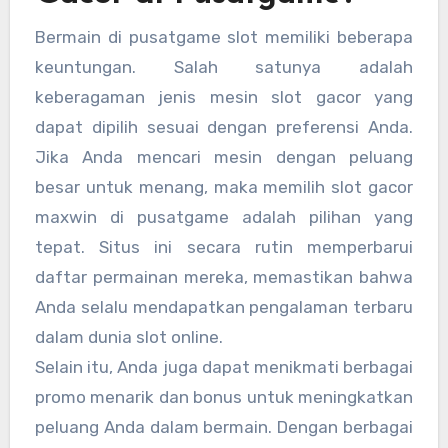
Bermain di pusatgame slot memiliki beberapa
keuntungan. Salah satunya adalah
keberagaman jenis mesin slot gacor yang
dapat dipilih sesuai dengan preferensi Anda.
Jika Anda mencari mesin dengan peluang
besar untuk menang, maka memilih slot gacor
maxwin di pusatgame adalah pilihan yang
tepat. Situs ini secara rutin memperbarui
daftar permainan mereka, memastikan bahwa
Anda selalu mendapatkan pengalaman terbaru
dalam dunia slot online.
Selain itu, Anda juga dapat menikmati berbagai
promo menarik dan bonus untuk meningkatkan
peluang Anda dalam bermain. Dengan berbagai