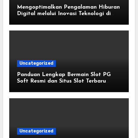
Mengoptimalkan Pengalaman Hiburan
Digital melalui Inovasi Teknologi di
Situs Slot 4D Gacor Resmi
Uncategorized
Panduan Lengkap Bermain Slot PG
Soft Resmi dan Situs Slot Terbaru
Terpercaya
Uncategorized