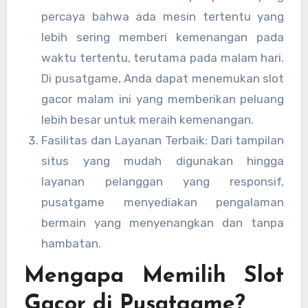
percaya bahwa ada mesin tertentu yang
lebih sering memberi kemenangan pada
waktu tertentu, terutama pada malam hari.
Di pusatgame, Anda dapat menemukan slot
gacor malam ini yang memberikan peluang
lebih besar untuk meraih kemenangan.
Fasilitas dan Layanan Terbaik: Dari tampilan
situs yang mudah digunakan hingga
layanan pelanggan yang responsif,
pusatgame menyediakan pengalaman
bermain yang menyenangkan dan tanpa
hambatan.
Mengapa Memilih Slot
Gacor di Pusatgame?