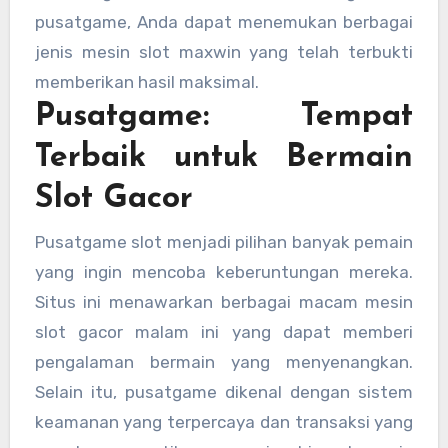
pusatgame, Anda dapat menemukan berbagai
jenis mesin slot maxwin yang telah terbukti
memberikan hasil maksimal.
Pusatgame: Tempat
Terbaik untuk Bermain
Slot Gacor
Pusatgame slot menjadi pilihan banyak pemain
yang ingin mencoba keberuntungan mereka.
Situs ini menawarkan berbagai macam mesin
slot gacor malam ini yang dapat memberi
pengalaman bermain yang menyenangkan.
Selain itu, pusatgame dikenal dengan sistem
keamanan yang terpercaya dan transaksi yang