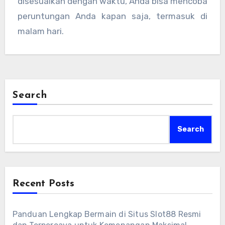
disesuaikan dengan waktu, Anda bisa mencoba
peruntungan Anda kapan saja, termasuk di
malam hari.
Search
Search
Recent Posts
Panduan Lengkap Bermain di Situs Slot88 Resmi