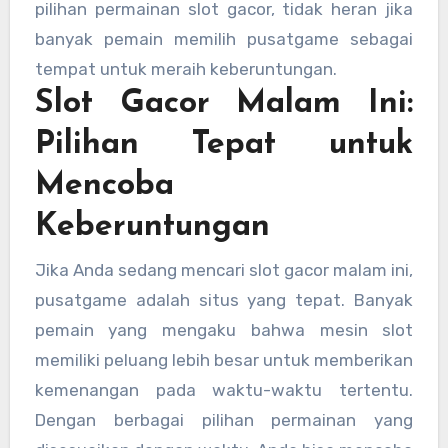
pilihan permainan slot gacor, tidak heran jika
banyak pemain memilih pusatgame sebagai
tempat untuk meraih keberuntungan.
Slot Gacor Malam Ini:
Pilihan Tepat untuk
Mencoba
Keberuntungan
Jika Anda sedang mencari slot gacor malam ini,
pusatgame adalah situs yang tepat. Banyak
pemain yang mengaku bahwa mesin slot
memiliki peluang lebih besar untuk memberikan
kemenangan pada waktu-waktu tertentu.
Dengan berbagai pilihan permainan yang