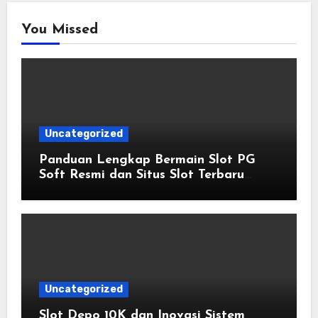
You Missed
Uncategorized
Panduan Lengkap Bermain Slot PG
Soft Resmi dan Situs Slot Terbaru
Terpercaya
Uncategorized
Slot Depo 10K dan Inovasi Sistem