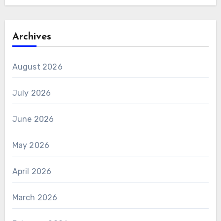
Archives
August 2026
July 2026
June 2026
May 2026
April 2026
March 2026