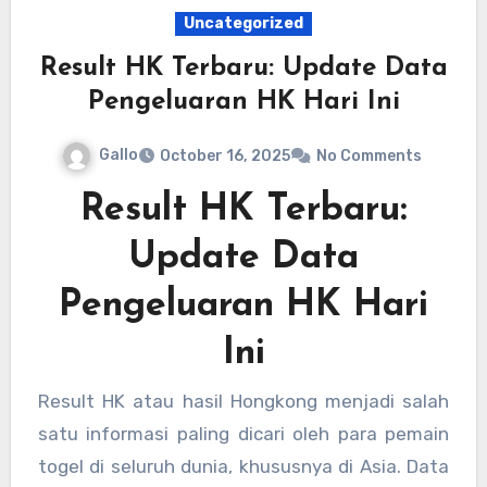
Uncategorized
Result HK Terbaru: Update Data
Pengeluaran HK Hari Ini
Gallo
October 16, 2025
No Comments
Result HK Terbaru:
Update Data
Pengeluaran HK Hari
Ini
Result HK atau hasil Hongkong menjadi salah
satu informasi paling dicari oleh para pemain
togel di seluruh dunia, khususnya di Asia. Data