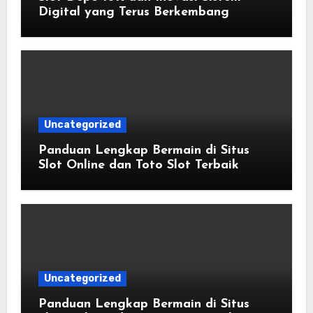
Digital yang Terus Berkembang
Uncategorized
Panduan Lengkap Bermain di Situs
Slot Online dan Toto Slot Terbaik
Uncategorized
Panduan Lengkap Bermain di Situs