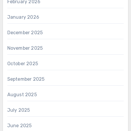
February 2026
January 2026
December 2025
November 2025
October 2025
September 2025
August 2025
July 2025
June 2025