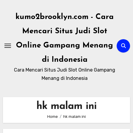
Skip
to
kumo2brooklyn.com - Cara
content
Mencari Situs Judi Slot
Online Gampang Menang
di Indonesia
Cara Mencari Situs Judi Slot Online Gampang
Menang di Indonesia
hk malam ini
Home
hk malam ini