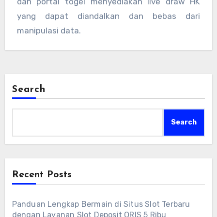
dan portal togel menyediakan live draw HK
yang dapat diandalkan dan bebas dari
manipulasi data.
Search
Search
Recent Posts
Panduan Lengkap Bermain di Situs Slot Terbaru
dengan Layanan Slot Deposit QRIS 5 Ribu