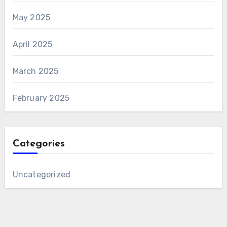
May 2025
April 2025
March 2025
February 2025
Categories
Uncategorized