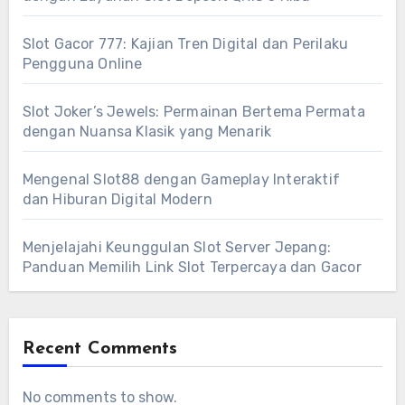
Slot Gacor 777: Kajian Tren Digital dan Perilaku
Pengguna Online
Slot Joker’s Jewels: Permainan Bertema Permata
dengan Nuansa Klasik yang Menarik
Mengenal Slot88 dengan Gameplay Interaktif
dan Hiburan Digital Modern
Menjelajahi Keunggulan Slot Server Jepang:
Panduan Memilih Link Slot Terpercaya dan Gacor
Recent Comments
No comments to show.