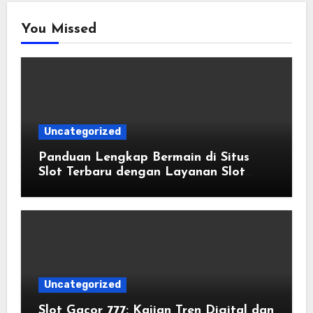
You Missed
Uncategorized
Panduan Lengkap Bermain di Situs
Slot Terbaru dengan Layanan Slot
Deposit QRIS 5 Ribu
Uncategorized
Slot Gacor 777: Kajian Tren Digital dan