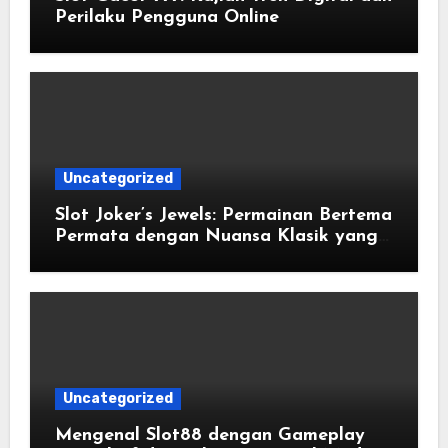
Perilaku Pengguna Online
Uncategorized
Slot Joker’s Jewels: Permainan Bertema
Permata dengan Nuansa Klasik yang
Menarik
Uncategorized
Mengenal Slot88 dengan Gameplay