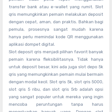
transfer bank atau e-wallet yang rumit. Slot
qris memungkinkan pemain melakukan deposit
dengan cepat, aman, dan praktis. Bahkan bagi
pemula, prosesnya sangat mudah karena
hanya perlu memindai kode QR menggunakan
aplikasi dompet digital.
Slot deposit qris menjadi pilihan favorit banyak
pemain karena fleksibilitasnya. Tidak hanya
untuk deposit besar, kini ada juga slot depo 5k
qris yang memungkinkan pemain mulai bermain
dengan modal kecil. Slot qris 5k, slot qris 5000,
slot qris 5 ribu, dan slot qris 5rb adalah opsi
yang sangat populer untuk mereka yang ingin
mencoba peruntungan tanpa harus
mengeluarkan banyak uang. Dengan slot