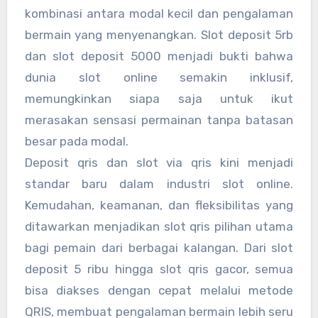
kombinasi antara modal kecil dan pengalaman
bermain yang menyenangkan. Slot deposit 5rb
dan slot deposit 5000 menjadi bukti bahwa
dunia slot online semakin inklusif,
memungkinkan siapa saja untuk ikut
merasakan sensasi permainan tanpa batasan
besar pada modal.
Deposit qris dan slot via qris kini menjadi
standar baru dalam industri slot online.
Kemudahan, keamanan, dan fleksibilitas yang
ditawarkan menjadikan slot qris pilihan utama
bagi pemain dari berbagai kalangan. Dari slot
deposit 5 ribu hingga slot qris gacor, semua
bisa diakses dengan cepat melalui metode
QRIS, membuat pengalaman bermain lebih seru