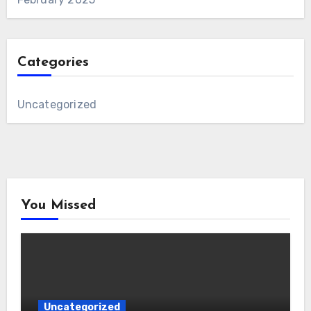
Categories
Uncategorized
You Missed
Uncategorized