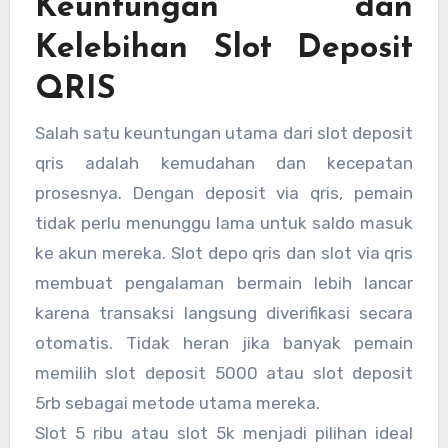
Keuntungan dan
Kelebihan Slot Deposit
QRIS
Salah satu keuntungan utama dari slot deposit
qris adalah kemudahan dan kecepatan
prosesnya. Dengan deposit via qris, pemain
tidak perlu menunggu lama untuk saldo masuk
ke akun mereka. Slot depo qris dan slot via qris
membuat pengalaman bermain lebih lancar
karena transaksi langsung diverifikasi secara
otomatis. Tidak heran jika banyak pemain
memilih slot deposit 5000 atau slot deposit
5rb sebagai metode utama mereka.
Slot 5 ribu atau slot 5k menjadi pilihan ideal