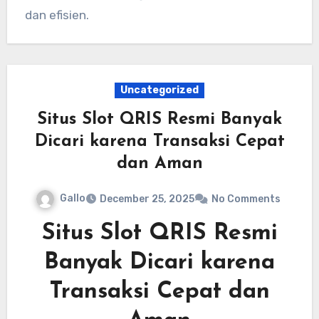
dan efisien.
Uncategorized
Situs Slot QRIS Resmi Banyak
Dicari karena Transaksi Cepat
dan Aman
Gallo
December 25, 2025
No Comments
Situs Slot QRIS Resmi
Banyak Dicari karena
Transaksi Cepat dan