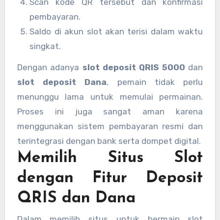
Scan kode QR tersebut dan konfirmasi
pembayaran.
Saldo di akun slot akan terisi dalam waktu
singkat.
Dengan adanya
slot deposit QRIS 5000
dan
slot deposit Dana
, pemain tidak perlu
menunggu lama untuk memulai permainan.
Proses ini juga sangat aman karena
menggunakan sistem pembayaran resmi dan
terintegrasi dengan bank serta dompet digital.
Memilih Situs Slot
dengan Fitur Deposit
QRIS dan Dana
Dalam memilih situs untuk bermain slot