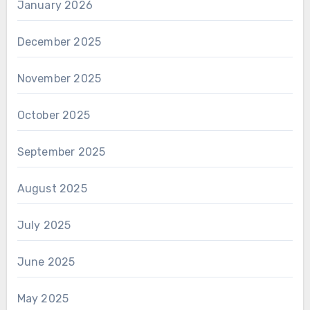
January 2026
December 2025
November 2025
October 2025
September 2025
August 2025
July 2025
June 2025
May 2025