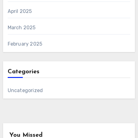
April 2025
March 2025
February 2025
Categories
Uncategorized
You Missed