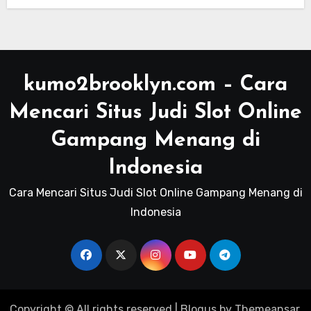
kumo2brooklyn.com – Cara
Mencari Situs Judi Slot Online
Gampang Menang di
Indonesia
Cara Mencari Situs Judi Slot Online Gampang Menang di
Indonesia
Copyright © All rights reserved
|
Blogus
by
Themeansar
.