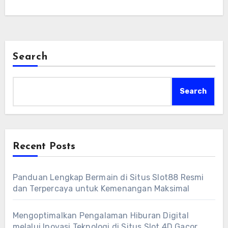
Search
Search
Recent Posts
Panduan Lengkap Bermain di Situs Slot88 Resmi
dan Terpercaya untuk Kemenangan Maksimal
Mengoptimalkan Pengalaman Hiburan Digital
melalui Inovasi Teknologi di Situs Slot 4D Gacor