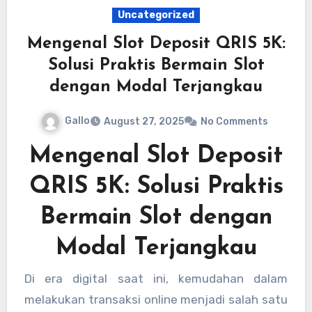
Uncategorized
Mengenal Slot Deposit QRIS 5K:
Solusi Praktis Bermain Slot
dengan Modal Terjangkau
Gallo
August 27, 2025
No Comments
Mengenal Slot Deposit
QRIS 5K: Solusi Praktis
Bermain Slot dengan
Modal Terjangkau
Di era digital saat ini, kemudahan dalam
melakukan transaksi online menjadi salah satu