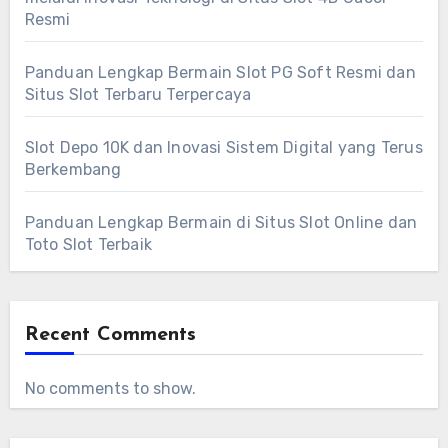
Resmi
Panduan Lengkap Bermain Slot PG Soft Resmi dan
Situs Slot Terbaru Terpercaya
Slot Depo 10K dan Inovasi Sistem Digital yang Terus
Berkembang
Panduan Lengkap Bermain di Situs Slot Online dan
Toto Slot Terbaik
Recent Comments
No comments to show.