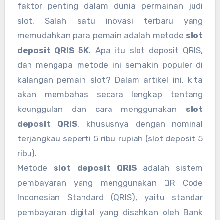
faktor penting dalam dunia permainan judi
slot. Salah satu inovasi terbaru yang
memudahkan para pemain adalah metode
slot
deposit QRIS 5K
. Apa itu slot deposit QRIS,
dan mengapa metode ini semakin populer di
kalangan pemain slot? Dalam artikel ini, kita
akan membahas secara lengkap tentang
keunggulan dan cara menggunakan
slot
deposit QRIS
, khususnya dengan nominal
terjangkau seperti 5 ribu rupiah (slot deposit 5
ribu).
Metode
slot deposit QRIS
adalah sistem
pembayaran yang menggunakan QR Code
Indonesian Standard (QRIS), yaitu standar
pembayaran digital yang disahkan oleh Bank