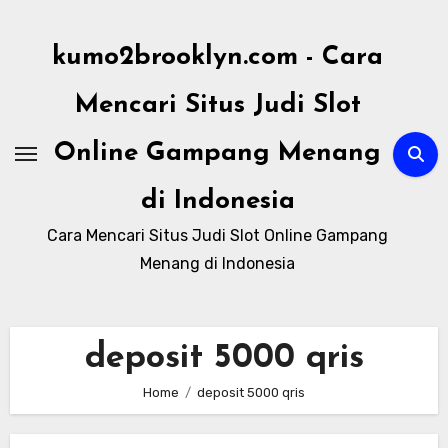
Skip
to
kumo2brooklyn.com - Cara
content
Mencari Situs Judi Slot
Online Gampang Menang
di Indonesia
Cara Mencari Situs Judi Slot Online Gampang
Menang di Indonesia
deposit 5000 qris
Home
deposit 5000 qris