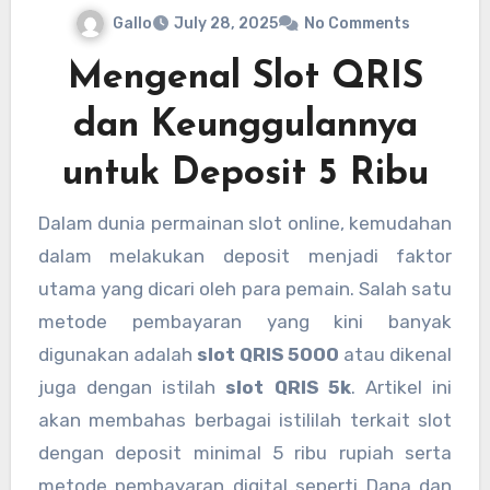
Gallo
July 28, 2025
No Comments
Mengenal Slot QRIS
dan Keunggulannya
untuk Deposit 5 Ribu
Dalam dunia permainan slot online, kemudahan
dalam melakukan deposit menjadi faktor
utama yang dicari oleh para pemain. Salah satu
metode pembayaran yang kini banyak
digunakan adalah
slot QRIS 5000
atau dikenal
juga dengan istilah
slot QRIS 5k
. Artikel ini
akan membahas berbagai istililah terkait slot
dengan deposit minimal 5 ribu rupiah serta
metode pembayaran digital seperti Dana dan