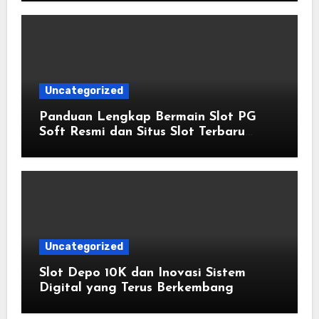
Uncategorized
Panduan Lengkap Bermain Slot PG
Soft Resmi dan Situs Slot Terbaru
Terpercaya
Uncategorized
Slot Depo 10K dan Inovasi Sistem
Digital yang Terus Berkembang