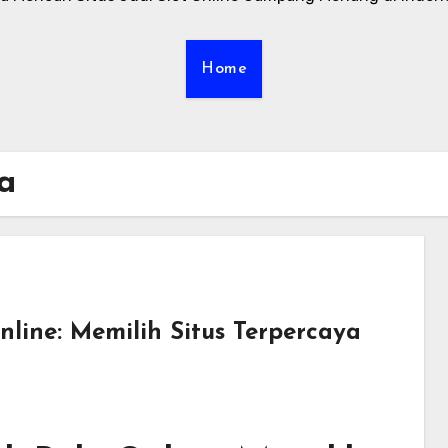
Home
a
line: Memilih Situs Terpercaya