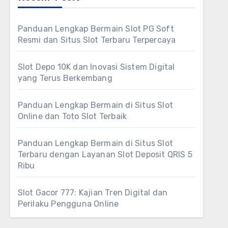
Panduan Lengkap Bermain Slot PG Soft
Resmi dan Situs Slot Terbaru Terpercaya
Slot Depo 10K dan Inovasi Sistem Digital
yang Terus Berkembang
Panduan Lengkap Bermain di Situs Slot
Online dan Toto Slot Terbaik
Panduan Lengkap Bermain di Situs Slot
Terbaru dengan Layanan Slot Deposit QRIS 5
Ribu
Slot Gacor 777: Kajian Tren Digital dan
Perilaku Pengguna Online