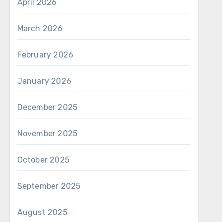
April 2026
March 2026
February 2026
January 2026
December 2025
November 2025
October 2025
September 2025
August 2025