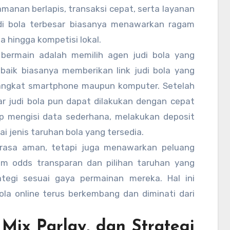
manan berlapis, transaksi cepat, serta layanan
judi bola terbesar biasanya menawarkan ragam
pa hingga kompetisi lokal.
bermain adalah memilih agen judi bola yang
baik biasanya memberikan link judi bola yang
erangkat smartphone maupun komputer. Setelah
 judi bola pun dapat dilakukan dengan cepat
p mengisi data sederhana, melakukan deposit
i jenis taruhan bola yang tersedia.
 rasa aman, tetapi juga menawarkan peluang
em odds transparan dan pilihan taruhan yang
egi sesuai gaya permainan mereka. Hal ini
la online terus berkembang dan diminati dari
Mix Parlay, dan Strategi