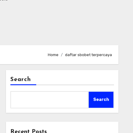
Home
daftar sbobet terpercaya
Search
Search
Recent Posts