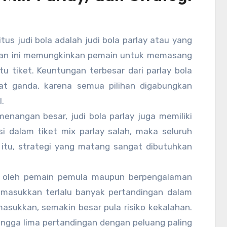
itus judi bola adalah judi bola parlay atau yang
ruhan ini memungkinkan pemain untuk memasang
u tiket. Keuntungan terbesar dari parlay bola
pat ganda, karena semua pilihan digabungkan
.
angan besar, judi bola parlay juga memiliki
ksi dalam tiket mix parlay salah, maka seluruh
 itu, strategi yang matang sangat dibutuhkan
n oleh pemain pemula maupun berpengalaman
memasukkan terlalu banyak pertandingan dalam
masukkan, semakin besar pula risiko kekalahan.
ngga lima pertandingan dengan peluang paling