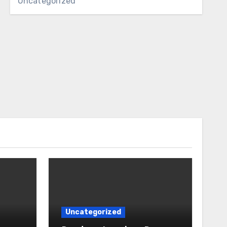
Uncategorized
Uncategorized