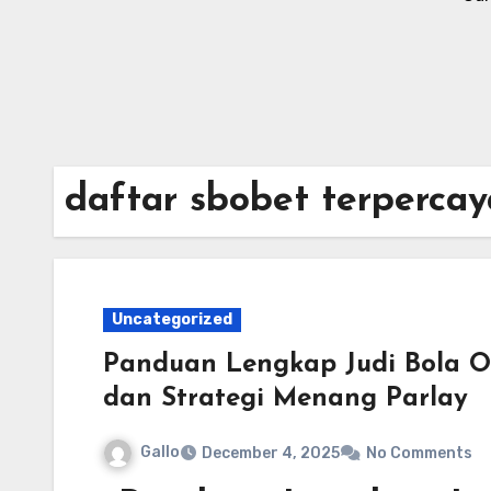
daftar sbobet terpercay
Uncategorized
Panduan Lengkap Judi Bola On
dan Strategi Menang Parlay
Gallo
December 4, 2025
No Comments