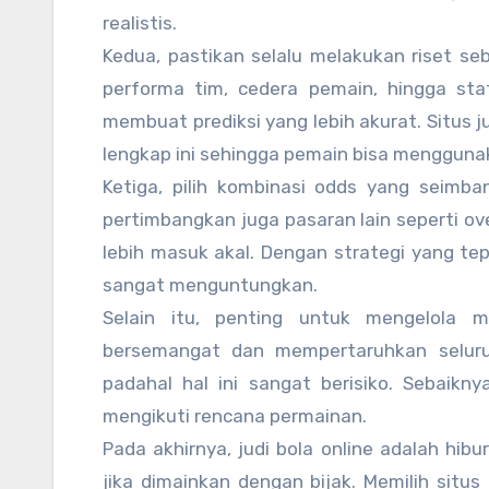
realistis.
Kedua, pastikan selalu melakukan riset s
performa tim, cedera pemain, hingga st
membuat prediksi yang lebih akurat. Situs 
lengkap ini sehingga pemain bisa mengguna
Ketiga, pilih kombinasi odds yang seimba
pertimbangkan juga pasaran lain seperti ov
lebih masuk akal. Dengan strategi yang tep
sangat menguntungkan.
Selain itu, penting untuk mengelola m
bersemangat dan mempertaruhkan seluru
padahal hal ini sangat berisiko. Sebaikn
mengikuti rencana permainan.
Pada akhirnya, judi bola online adalah h
jika dimainkan dengan bijak. Memilih situs