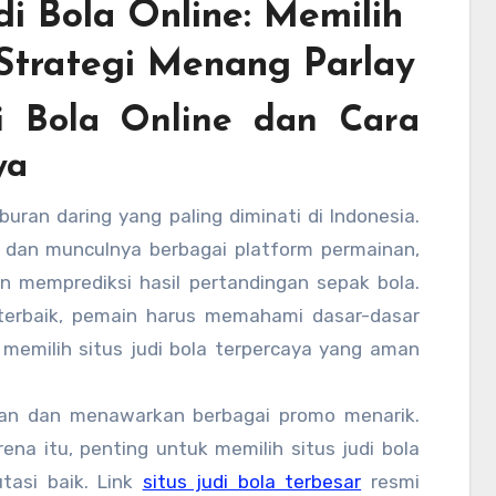
i Bola Online: Memilih
 Strategi Menang Parlay
 Bola Online dan Cara
ya
dan munculnya berbagai platform permainan,
n memprediksi hasil pertandingan sepak bola.
erbaik, pemain harus memahami dasar-dasar
 memilih situs judi bola terpercaya yang aman
ulan dan menawarkan berbagai promo menarik.
ena itu, penting untuk memilih situs judi bola
utasi baik. Link
situs judi bola terbesar
resmi