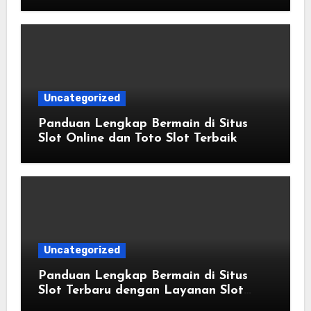
Uncategorized
Panduan Lengkap Bermain di Situs
Slot Online dan Toto Slot Terbaik
Uncategorized
Panduan Lengkap Bermain di Situs
Slot Terbaru dengan Layanan Slot
Deposit QRIS 5 Ribu