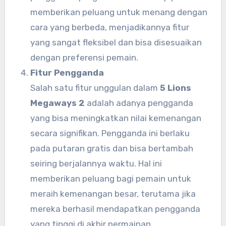
memberikan peluang untuk menang dengan
cara yang berbeda, menjadikannya fitur
yang sangat fleksibel dan bisa disesuaikan
dengan preferensi pemain.
Fitur Pengganda
Salah satu fitur unggulan dalam
5 Lions
Megaways 2
adalah adanya pengganda
yang bisa meningkatkan nilai kemenangan
secara signifikan. Pengganda ini berlaku
pada putaran gratis dan bisa bertambah
seiring berjalannya waktu. Hal ini
memberikan peluang bagi pemain untuk
meraih kemenangan besar, terutama jika
mereka berhasil mendapatkan pengganda
yang tinggi di akhir permainan.