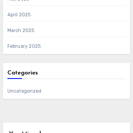
April 2025
March 2025
February 2025
Categories
Uncategorized