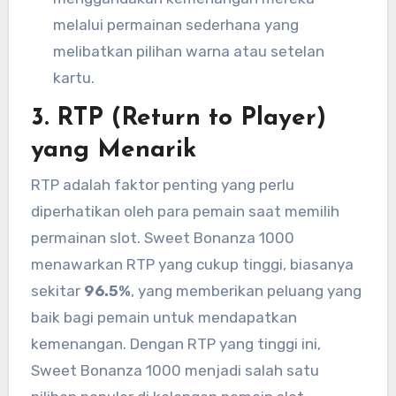
melalui permainan sederhana yang
melibatkan pilihan warna atau setelan
kartu.
3.
RTP (Return to Player)
yang Menarik
RTP adalah faktor penting yang perlu
diperhatikan oleh para pemain saat memilih
permainan slot. Sweet Bonanza 1000
menawarkan RTP yang cukup tinggi, biasanya
sekitar
96.5%
, yang memberikan peluang yang
baik bagi pemain untuk mendapatkan
kemenangan. Dengan RTP yang tinggi ini,
Sweet Bonanza 1000 menjadi salah satu