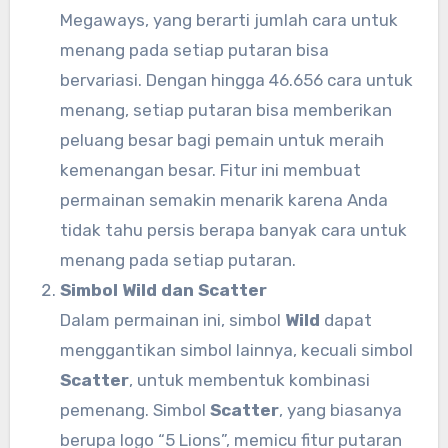
Megaways, yang berarti jumlah cara untuk
menang pada setiap putaran bisa
bervariasi. Dengan hingga 46.656 cara untuk
menang, setiap putaran bisa memberikan
peluang besar bagi pemain untuk meraih
kemenangan besar. Fitur ini membuat
permainan semakin menarik karena Anda
tidak tahu persis berapa banyak cara untuk
menang pada setiap putaran.
Simbol Wild dan Scatter
Dalam permainan ini, simbol
Wild
dapat
menggantikan simbol lainnya, kecuali simbol
Scatter
, untuk membentuk kombinasi
pemenang. Simbol
Scatter
, yang biasanya
berupa logo “5 Lions”, memicu fitur putaran