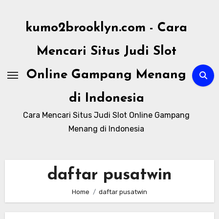
Skip
to
kumo2brooklyn.com - Cara
content
Mencari Situs Judi Slot
Online Gampang Menang
di Indonesia
Cara Mencari Situs Judi Slot Online Gampang
Menang di Indonesia
daftar pusatwin
Home
daftar pusatwin