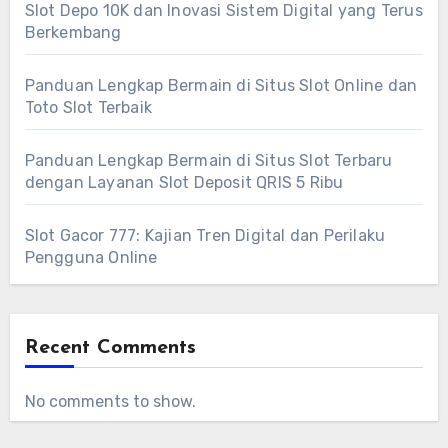
Slot Depo 10K dan Inovasi Sistem Digital yang Terus
Berkembang
Panduan Lengkap Bermain di Situs Slot Online dan
Toto Slot Terbaik
Panduan Lengkap Bermain di Situs Slot Terbaru
dengan Layanan Slot Deposit QRIS 5 Ribu
Slot Gacor 777: Kajian Tren Digital dan Perilaku
Pengguna Online
Recent Comments
No comments to show.