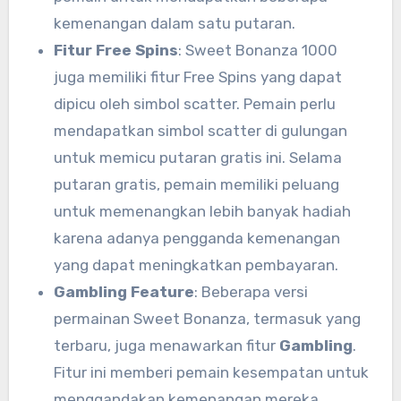
kemenangan dalam satu putaran.
Fitur Free Spins
: Sweet Bonanza 1000
juga memiliki fitur Free Spins yang dapat
dipicu oleh simbol scatter. Pemain perlu
mendapatkan simbol scatter di gulungan
untuk memicu putaran gratis ini. Selama
putaran gratis, pemain memiliki peluang
untuk memenangkan lebih banyak hadiah
karena adanya pengganda kemenangan
yang dapat meningkatkan pembayaran.
Gambling Feature
: Beberapa versi
permainan Sweet Bonanza, termasuk yang
terbaru, juga menawarkan fitur
Gambling
.
Fitur ini memberi pemain kesempatan untuk
menggandakan kemenangan mereka