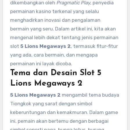
dikembangkan oleh
Pragmatic Play
, penyedia
permainan kasino terkenal yang selalu
menghadirkan inovasi dan pengalaman
bermain yang seru. Dalam artikel ini, kita akan
mengenal lebih dekat tentang jenis permainan
slot
5 Lions Megaways 2
, termasuk fitur-fitur
yang ada, cara bermain, dan mengapa
permainan ini layak dicoba.
Tema dan Desain Slot 5
Lions Megaways 2
5 Lions Megaways 2
mengambil tema budaya
Tiongkok yang sarat dengan simbol
keberuntungan dan kemakmuran. Dalam game
ini, pemain akan bertemu dengan berbagai
simbol seperti naga, bunga lotus, burung