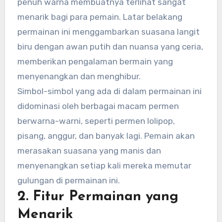
penuh warna membuatnya terlihat sangat
menarik bagi para pemain. Latar belakang
permainan ini menggambarkan suasana langit
biru dengan awan putih dan nuansa yang ceria,
memberikan pengalaman bermain yang
menyenangkan dan menghibur.
Simbol-simbol yang ada di dalam permainan ini
didominasi oleh berbagai macam permen
berwarna-warni, seperti permen lolipop,
pisang, anggur, dan banyak lagi. Pemain akan
merasakan suasana yang manis dan
menyenangkan setiap kali mereka memutar
gulungan di permainan ini.
2.
Fitur Permainan yang
Menarik