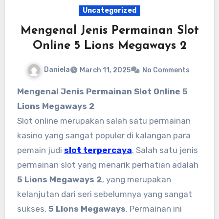
Uncategorized
Mengenal Jenis Permainan Slot
Online 5 Lions Megaways 2
Daniela
March 11, 2025
No Comments
Mengenal Jenis Permainan Slot Online 5
Lions Megaways 2
Slot online merupakan salah satu permainan
kasino yang sangat populer di kalangan para
pemain judi
slot terpercaya
. Salah satu jenis
permainan slot yang menarik perhatian adalah
5 Lions Megaways 2
, yang merupakan
kelanjutan dari seri sebelumnya yang sangat
sukses,
5 Lions Megaways
. Permainan ini