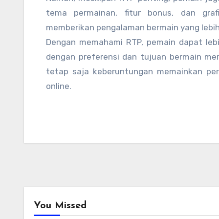
tema permainan, fitur bonus, dan graf
memberikan pengalaman bermain yang lebi
Dengan memahami RTP, pemain dapat lebih
dengan preferensi dan tujuan bermain m
tetap saja keberuntungan memainkan pera
online.
You Missed