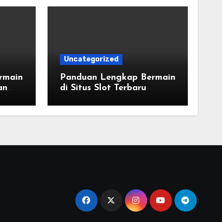
Uncategorized
rmain
Panduan Lengkap Bermain
an
di Situs Slot Terbaru
dengan Layanan Slot
Deposit QRIS 5 Ribu