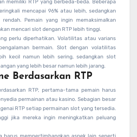
nan memiliki RTP yang berbeda-beda. Beberapa
seringkali mencapai 96% atau lebih, sedangkan
h rendah. Pemain yang ingin memaksimalkan
kan mencari slot dengan RTP lebih tinggi.
 perlu diperhatikan. Volatilitas atau varians
engalaman bermain. Slot dengan volatilitas
h kecil namun lebih sering, sedangkan slot
angan yang lebih besar namun lebih jarang.
ine Berdasarkan RTP
rdasarkan RTP, pertama-tama pemain harus
enyedia permainan atau kasino. Sebagian besar
genai RTP setiap permainan slot yang tersedia.
ggi jika mereka ingin meningkatkan peluang
a harus mempertimbangkan aspek lain seperti