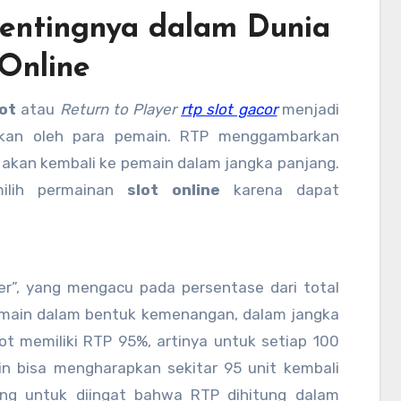
Pentingnya dalam Dunia
 Online
ot
atau
Return to Player
rtp slot gacor
menjadi
atkan oleh para pemain. RTP menggambarkan
g akan kembali ke pemain dalam jangka panjang.
milih permainan
slot online
karena dapat
er”, yang mengacu pada persentase dari total
emain dalam bentuk kemenangan, dalam jangka
t memiliki RTP 95%, artinya untuk setiap 100
n bisa mengharapkan sekitar 95 unit kembali
ng untuk diingat bahwa RTP dihitung dalam