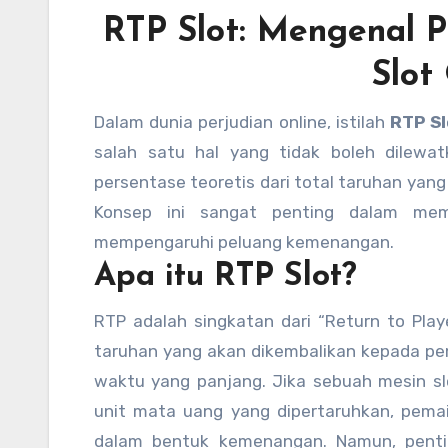
RTP Slot: Mengenal 
Slot
Dalam dunia perjudian online, istilah
RTP Sl
salah satu hal yang tidak boleh dilew
persentase teoretis dari total taruhan yan
Konsep ini sangat penting dalam me
mempengaruhi peluang kemenangan.
Apa itu RTP Slot?
RTP adalah singkatan dari “Return to Play
taruhan yang akan dikembalikan kepada p
waktu yang panjang. Jika sebuah mesin slo
unit mata uang yang dipertaruhkan, pemai
dalam bentuk kemenangan. Namun, penti