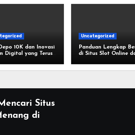
tegorized
Uncategorized
Depo 10K dan Inovasi
Panduan Lengkap Be
m Digital yang Terus
di Situs Slot Online d
embang
Toto Slot Terbaik
encari Situs
Menang di