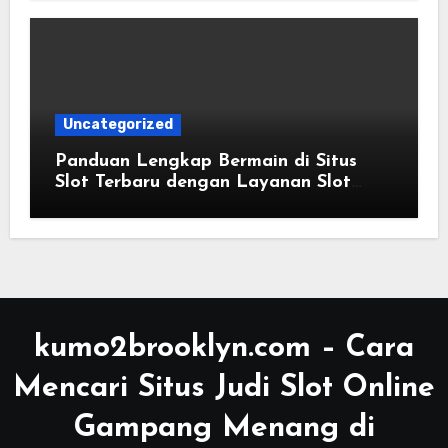
Uncategorized
Panduan Lengkap Bermain di Situs
Slot Terbaru dengan Layanan Slot
Deposit QRIS 5 Ribu
kumo2brooklyn.com – Cara
Mencari Situs Judi Slot Online
Gampang Menang di