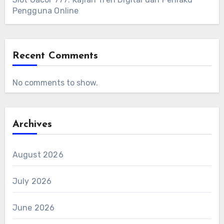
Pengguna Online
Recent Comments
No comments to show.
Archives
August 2026
July 2026
June 2026