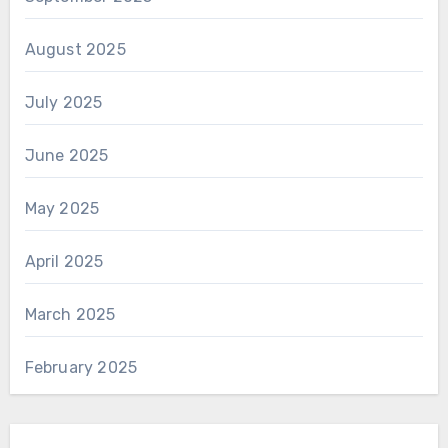
August 2025
July 2025
June 2025
May 2025
April 2025
March 2025
February 2025