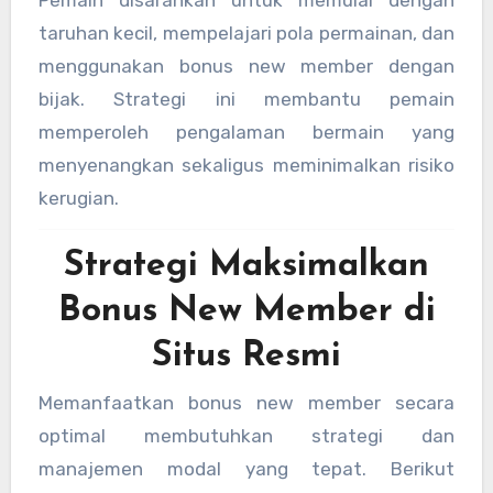
Pemain disarankan untuk memulai dengan
taruhan kecil, mempelajari pola permainan, dan
menggunakan bonus new member dengan
bijak. Strategi ini membantu pemain
memperoleh pengalaman bermain yang
menyenangkan sekaligus meminimalkan risiko
kerugian.
Strategi Maksimalkan
Bonus New Member di
Situs Resmi
Memanfaatkan bonus new member secara
optimal membutuhkan strategi dan
manajemen modal yang tepat. Berikut