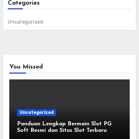
Categories
Uncategorized
You Missed
Uncategorized
Panduan Lengkap Bermain Slot PG
Soft Resmi dan Situs Slot Terbaru
Terpercaya