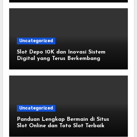
Uncategorized
Slot Depo 10K dan Inovasi Sistem
Digital yang Terus Berkembang
Uncategorized
Panduan Lengkap Bermain di Situs
Slot Online dan Toto Slot Terbaik