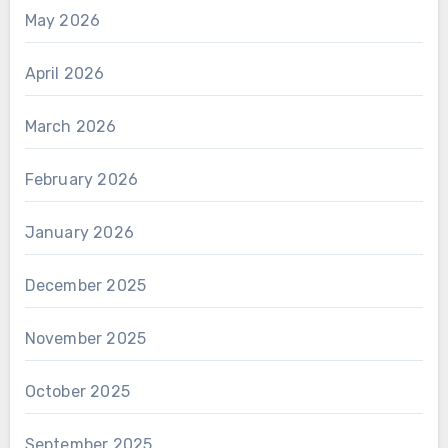
May 2026
April 2026
March 2026
February 2026
January 2026
December 2025
November 2025
October 2025
September 2025