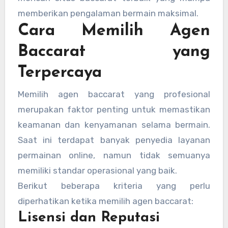
memberikan pengalaman bermain maksimal.
Cara Memilih Agen
Baccarat yang
Terpercaya
Memilih agen baccarat yang profesional
merupakan faktor penting untuk memastikan
keamanan dan kenyamanan selama bermain.
Saat ini terdapat banyak penyedia layanan
permainan online, namun tidak semuanya
memiliki standar operasional yang baik.
Berikut beberapa kriteria yang perlu
diperhatikan ketika memilih agen baccarat:
Lisensi dan Reputasi