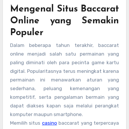
Mengenal Situs Baccarat
Online yang Semakin
Populer
Dalam beberapa tahun terakhir, baccarat
online menjadi salah satu permainan yang
paling diminati oleh para pecinta game kartu
digital. Popularitasnya terus meningkat karena
permainan ini menawarkan aturan yang
sederhana, peluang kemenangan yang
kompetitif, serta pengalaman bermain yang
dapat diakses kapan saja melalui perangkat
komputer maupun smartphone.
Memilih situs
casino
baccarat yang terpercaya