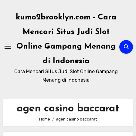
Skip
to
kumo2brooklyn.com - Cara
content
Mencari Situs Judi Slot
Online Gampang Menang
di Indonesia
Cara Mencari Situs Judi Slot Online Gampang
Menang di Indonesia
agen casino baccarat
Home
agen casino baccarat