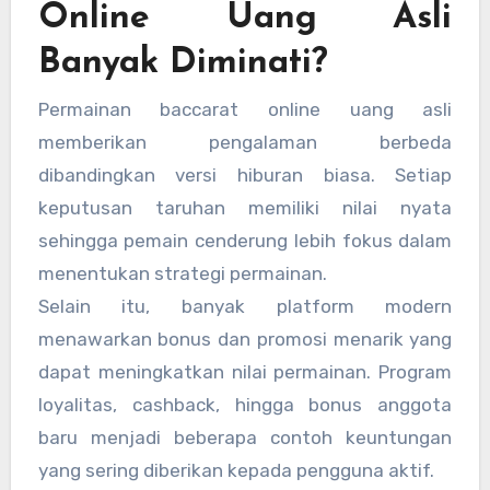
Online Uang Asli
Banyak Diminati?
Permainan baccarat online uang asli
memberikan pengalaman berbeda
dibandingkan versi hiburan biasa. Setiap
keputusan taruhan memiliki nilai nyata
sehingga pemain cenderung lebih fokus dalam
menentukan strategi permainan.
Selain itu, banyak platform modern
menawarkan bonus dan promosi menarik yang
dapat meningkatkan nilai permainan. Program
loyalitas, cashback, hingga bonus anggota
baru menjadi beberapa contoh keuntungan
yang sering diberikan kepada pengguna aktif.