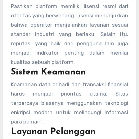
Pastikan platform memiliki lisensi resmi dari
otoritas yang berwenang. Lisensi menunjukkan
bahwa operator menjalankan layanan sesuai
standar industri yang berlaku. Selain itu,
reputasi yang baik dari pengguna lain juga
menjadi indikator penting dalam menilai
kualitas sebuah platform.
Sistem Keamanan
Keamanan data pribadi dan transaksi finansial
harus menjadi prioritas utama. Situs
terpercaya biasanya menggunakan teknologi
enkripsi modern untuk melindungi informasi
para pemain.
Layanan Pelanggan