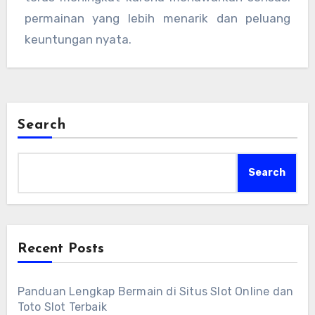
permainan yang lebih menarik dan peluang
keuntungan nyata.
Search
Search
Recent Posts
Panduan Lengkap Bermain di Situs Slot Online dan
Toto Slot Terbaik