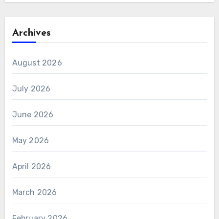
Archives
August 2026
July 2026
June 2026
May 2026
April 2026
March 2026
February 2026